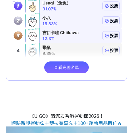
《U GO》請您去香港運動節2026！
體驗新興運動💦＋競技賽事💪＋100+運動用品攤位🔥