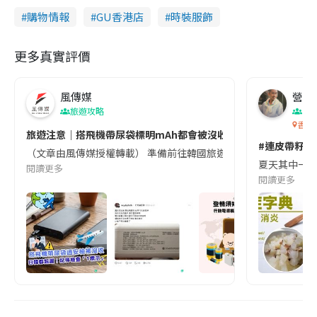
購物情報
GU香港店
時裝服飾
更多真實評價
風傳媒
營養教
旅遊攻略
生
香港
旅遊注意｜搭飛機帶尿袋標明mAh都會被沒收😱出發前切記檢查「1
#連皮帶籽都
（文章由風傳媒授權轉載） 準備前往韓國旅遊的民眾，近期要特別留
夏天其中一種時
閱讀更多
閱讀更多