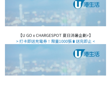
【U GO x CHARGESPOT 夏日消暑企劃⚡】
> 打卡即送充電券！限量1000張🔋送完即止 <