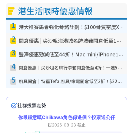
港生活限時優惠情報
1
港大推賽馬會強化骨骼計劃！$100骨質密度X光檢查 完成免費運動訓練送超市禮券！附參加資格
2
開倉優惠 | 尖沙咀海港城名牌波鞋開倉低至1折！On鞋$899起／Joy&Peace鞋履$98起
3
豐澤優惠勁減低至44折！Mac mini/iPhone17Pro大減價！廚房家電$220起
4
開倉優惠｜尖沙咀名牌行李箱開倉低至4折！一連5日 American Tourister/ace./Hallmark $200起！
5
廚具開倉｜特福Tefal廚具/家電開倉低至3折！$220起買平底鍋/炒鑊/湯煲！電飯煲/吸塵機/燙斗$418起