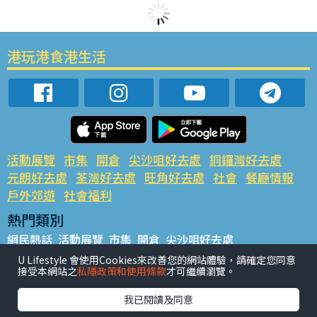
港玩港食港生活
活動展覽
市集
開倉
尖沙咀好去處
銅鑼灣好去處
元朗好去處
荃灣好去處
旺角好去處
社會
餐廳情報
戶外郊遊
社會福利
熱門類別
網民熱話
活動展覽
市集
開倉
尖沙咀好去處
銅鑼灣好去處
元朗好去處
荃灣好去處
旺角好去處
社會
U Lifestyle 會使用Cookies來改善您的網站體驗，請確定您同意
接受本網站之
私隱政策和使用條款
才可繼續瀏覽。
餐廳情報
戶外郊遊
熱門標籤
我已閱讀及同意