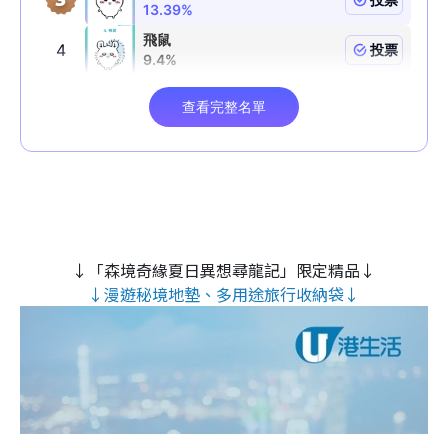
↓「森境奇緣夏日異想尋龍記」限定精品↓
↓漫遊秘境地墊、多用途旅行收納袋↓