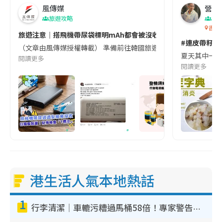
風傳媒
營養教
旅遊攻略
生
香港
旅遊注意｜搭飛機帶尿袋標明mAh都會被沒收😱出發前切記檢查「1
#連皮帶籽都
（文章由風傳媒授權轉載） 準備前往韓國旅遊的民眾，近期要特別留
夏天其中一種時
閱讀更多
閱讀更多
港生活人氣本地熱話
1
行李清潔｜車轆污糟過馬桶58倍！專家警告忌用酒精抹 教1招免污手除菌