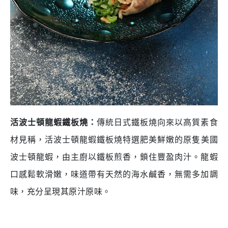
活波士頓龍蝦鐵板燒
：
傳統日式鐵板燒向來以高質素食
材見稱，活波士頓龍蝦鐵板燒特選肥美鮮嫩的原隻
美國
波士頓龍蝦，由主廚以鐵板煎香，
鎖住豐盈肉汁
。龍蝦
口感鬆軟滑嫩，味道帶有天然的海水鹹香，無需多加調
味，充分呈現其原汁原味。