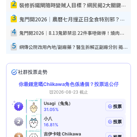
2
裝修拆鐵閘隨時變賊人目標？網民揭2大關鍵用途：裝新式等於白裝？附新舊鐵閘分別
3
鬼門開2026｜農曆七月撞正日全食特別邪？專家警告切忌做一事！揭4大禁忌+2招保平安
4
鬼門開2026｜8.13鬼節禁忌 22件事唔做得！燒肉、刺身要少食？半夜勿吹口哨/打呢個電話
5
網傳公院改用內地/副廠藥？醫生拆解正副廠分別 揭4類人換藥隨時出事