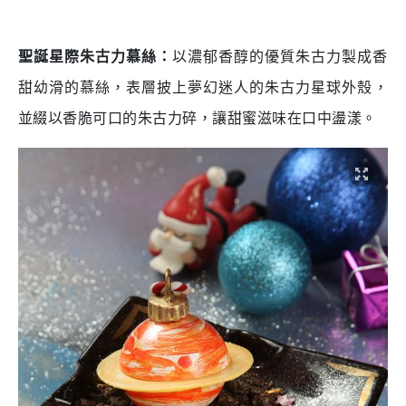
聖誕星際朱古力慕絲：
以濃郁香醇的優質朱古力製成香
甜幼滑的慕絲，表層披上夢幻迷人的朱古力星球外殼，
並綴以香脆可口的朱古力碎，讓甜蜜滋味在口中盪漾。