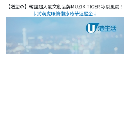
【送您🐯】韓國超人氣文創品牌MUZIK TIGER 冰感風扇！
↓將萌虎嘅慵懶療癒帶返屋企↓