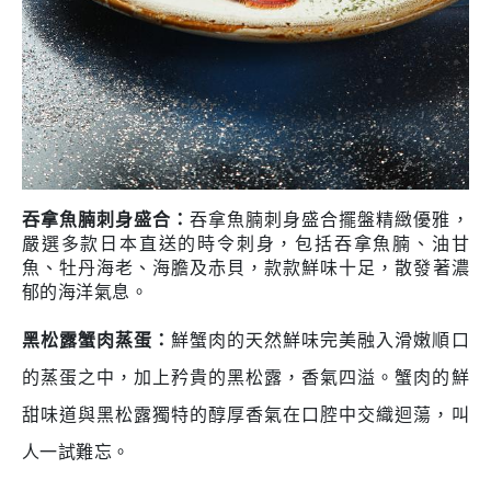
吞拿魚腩刺身盛合
：
吞拿魚腩刺身盛合擺盤
精緻優雅，
嚴選多款日本直送的時令刺身，包括吞拿魚腩、油甘
魚、牡丹海老、海膽
及
赤貝，款款鮮味十足
，散發著濃
郁的海洋氣息。
黑松露蟹肉蒸蛋
：
鮮
蟹肉的天然鮮味完美融入滑嫩順口
的蒸蛋之中，加上矜貴的黑松露，香氣四溢。蟹肉的鮮
甜味道與黑松露獨特的醇厚香氣在口腔中交織迴蕩，叫
人一試難忘。