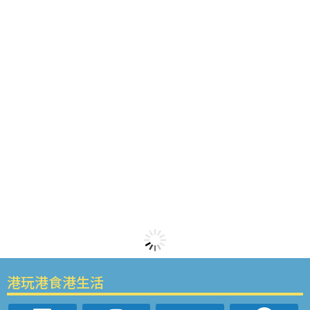
港玩港食港生活