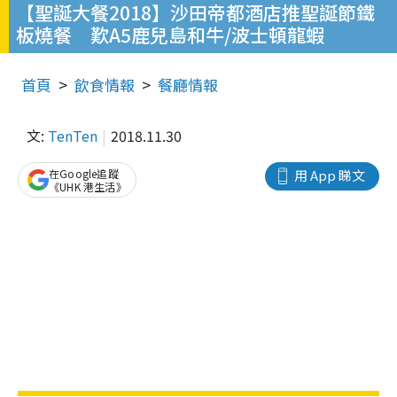
【聖誕大餐2018】沙田帝都酒店推聖誕節鐵
板燒餐 歎A5鹿兒島和牛/波士頓龍蝦
首頁
飲食情報
餐廳情報
文:
TenTen
2018.11.30
在Google追蹤
用 App 睇文
《UHK 港生活》