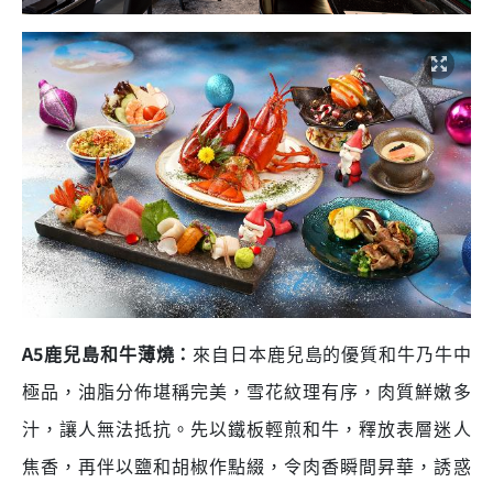
A5
鹿兒島和牛薄燒
：
來自日本鹿兒島的優質和牛乃牛中
極品
，油脂分佈堪稱完美，雪花紋理有序，肉質鮮嫩多
汁，讓人無法抵抗。先以鐵板輕煎和牛，
釋放表層迷人
焦香
，再伴以鹽和胡椒作點綴，令肉香瞬間昇華，誘惑