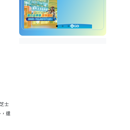
芝士
外，還
！