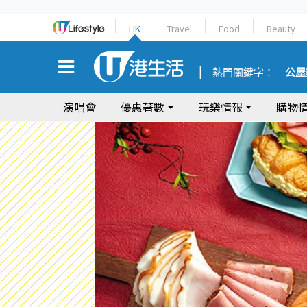
HK
Travel
Food
Beauty
熱門關鍵字：
公屋
演唱會
優惠著數
玩樂情報
購物