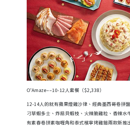
O'Amaze––10-12人套餐（$2,338）
12-14人的就有蘋果煙雞沙律、經典墨西哥卷
刁草蝦多士、炸扇貝蝦枝、火辣脆雞粒、香辣水
有素春卷拼素咖喱角和泰式檳寧烤雞鎚兩款新推