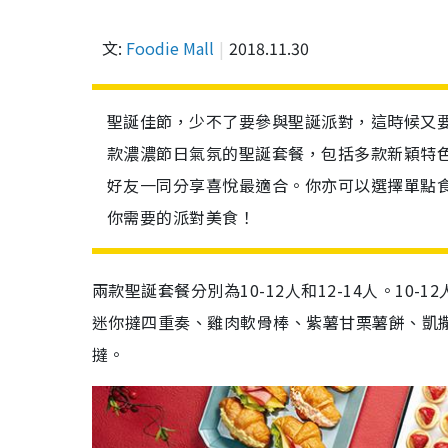
文:
Foodie Mall
2018.11.30
聖誕佳節，少不了要參與聖誕派對，這時候又要煩惱挑選
款濃濃節日氣氛的聖誕套餐，包括多款新穎特
好友一同分享喜悅最適合。你亦可以選擇單點
你需要的派對美食！
兩款聖誕套餐分別為10-12人和12-14人。10
迷你撻四重奏、雞肉軟骨棒、紫薯甘栗薯餅、凱
撻。