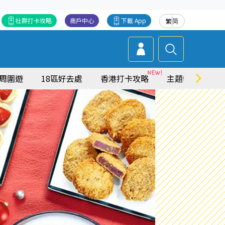
社群打卡攻略
商戶中心
下載 App
繁
简
周圍遊
18區好去處
香港打卡攻略
主題特集