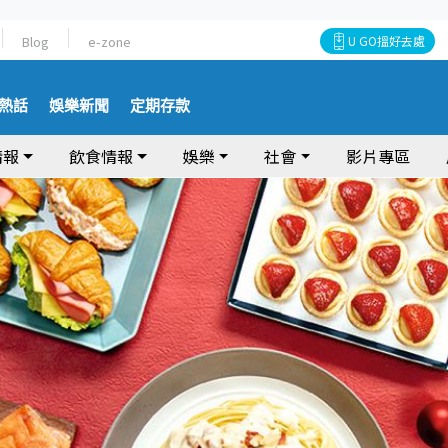
Blog
e-zone
U GO搵好去處
熱話
娛樂新聞
定期存款
情報
飲食情報
娛樂
社會
影片專區