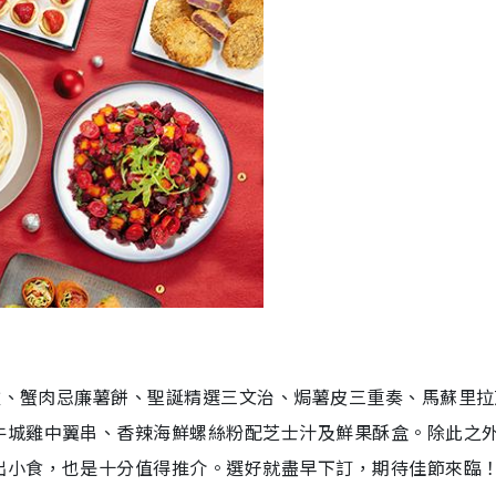
拼盤、蟹肉忌廉薯餅、聖誕精選三文治、焗薯皮三重奏、馬蘇里拉
牛城雞中翼串、香辣海鮮螺絲粉配芝士汁及鮮果酥盒。除此之
出小食，也是十分值得推介。選好就盡早下訂，期待佳節來臨