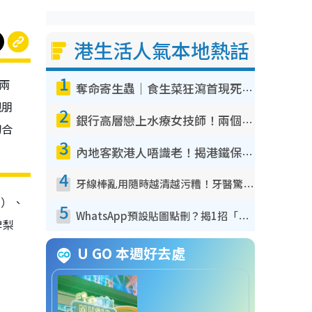
港生活人氣本地熱話
1
供兩
奪命寄生蟲｜食生菜狂瀉首現死者！疫潮惡化錄1.8萬宗病例 揭洗菜3大謬誤
親朋
2
銀行高層戀上水療女技師！兩個月借128萬驚覺「沉船」沉落火海 揭背後疑似邪教操控賣淫
切合
3
內地客歎港人唔識老！揭港鐵保鮮級冷氣 港人求放過：咪投訴
4
牙線棒亂用隨時越清越污糟！牙醫驚揭盲目過戶細菌恐致蛀牙：呢種先係日常真保養
肉）、
5
WhatsApp預設貼圖點刪？揭1招「反向操作」還原簡潔介面 附3步實測教學
啤梨
U GO 本週好去處