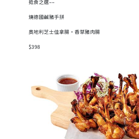
抵食之選––
燒德國鹹豬手拼
奧地利芝士佳拿腸‧香草豬肉腸
$398