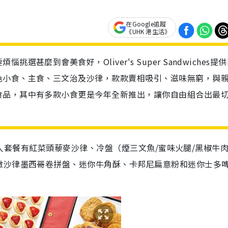
在Google追蹤
《UHK 港生活》
甚麼到會美食好，Oliver's Super Sandwiches提
色小食、主食、三文治及沙律，款款賣相吸引、滋味無窮，與
食品，其中有多款小食更是今年全新推出，讓你自由組合出最
-12人套餐有紅菜頭藜麥沙律、冷盤（煙三文魚/蜜味火腿/黑椒牛
撒沙律墨西哥卷拼盤、迷你牛角酥、卡邦尼扁意粉和迷你士多