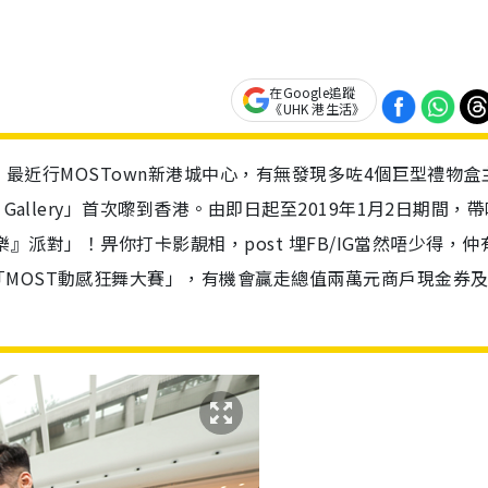
在Google追蹤
《UHK 港生活》
誕！最近行MOSTown新港城中心，有無發現多咗4個巨型禮物盒
Gallery」首次嚟到香港。由即日起至2019年1月2日期間，
『樂』派對」！畀你打卡影靚相，post 埋FB/IG當然唔少得，仲
MOST動感狂舞大賽」，有機會贏走總值兩萬元商戶現金券