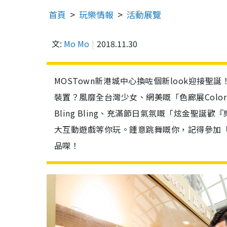
首頁
玩樂情報
活動展覽
文:
Mo Mo
2018.11.30
MOSTown新港城中心換咗個新look迎接聖
裝置？風靡全台灣少女、網美嘅「色廊展Color 
Bling Bling、充滿節日氣氛嘅「炫金聖誕歡
大互動遊戲等你玩。鍾意跳舞嘅你，記得參加「
品㗎！