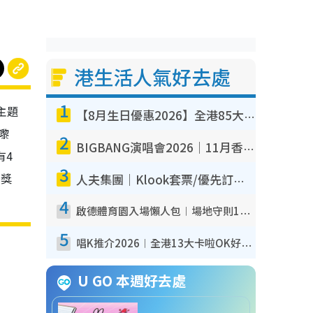
港生活人氣好去處
1
主題
【8月生日優惠2026】全港85大食買玩著數攻略 自助餐/火鍋放題同行免費＋誠品/DONKI送現金券
帶嚟
2
BIGBANG演唱會2026｜11月香港啟德開3場！實名制VIP申請、優先購票攻略
有4
3
及獎
人夫集團｜Klook套票/優先訂票/公開發售搶飛攻略！附票價.購票連結.場地座位表
4
啟德體育園入場懶人包︱場地守則12違禁品不可進場准帶細水樽但全場禁樽蓋！應援牌有限制！
5
唱K推介2026︱全港13大卡啦OK好去處！最平$36起 日文K都有！(附地址+收費詳情)
U GO 本週好去處