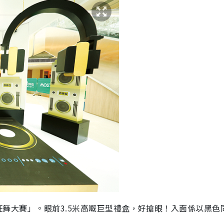
OST動感狂舞大賽」。眼前3.5米高嘅巨型禮盒，好搶眼！入面係以黑