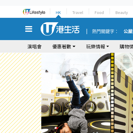
HK
Travel
Food
Beauty
熱門關鍵字：
公屋
演唱會
優惠著數
玩樂情報
購物