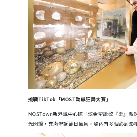
挑戰TikTok「MOST動感狂舞大賽」
MOSTown新港城中心嘅「炫金聖誕歡『樂』
光閃爍，充滿聖誕節日氣氛，場內有多個必到影