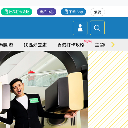
社群打卡攻略
商戶中心
下載 App
繁
简
周圍遊
18區好去處
香港打卡攻略
主題特集