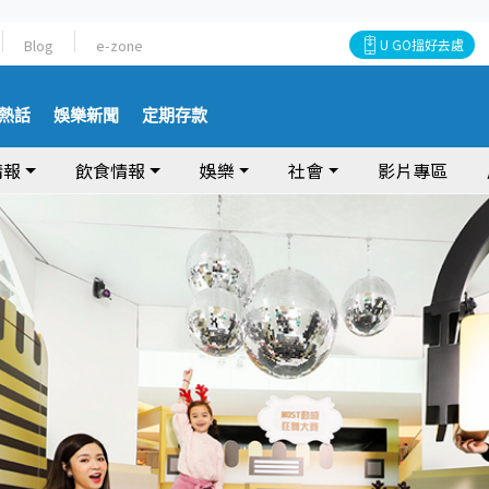
Blog
e-zone
U GO搵好去處
熱話
娛樂新聞
定期存款
情報
飲食情報
娛樂
社會
影片專區