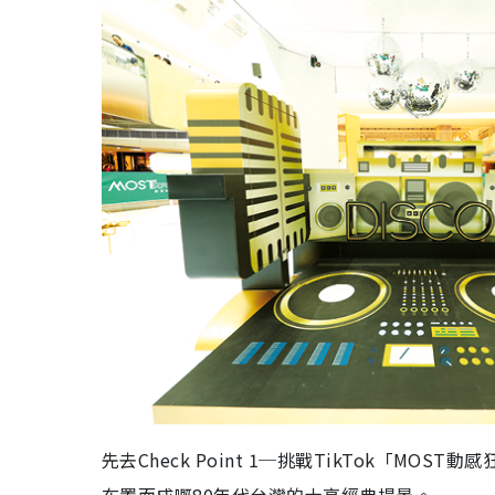
先去Check Point 1─挑戰TikTok「M
布置而成嘅80年代台灣的士高經典場景。