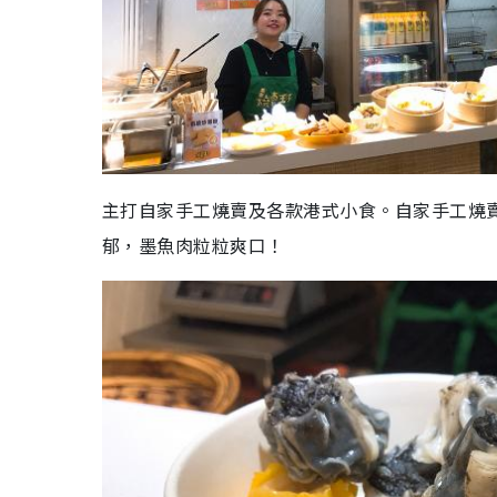
主打自家手工燒賣及各款港式小食。自家手工燒
郁，墨魚肉粒粒爽口！