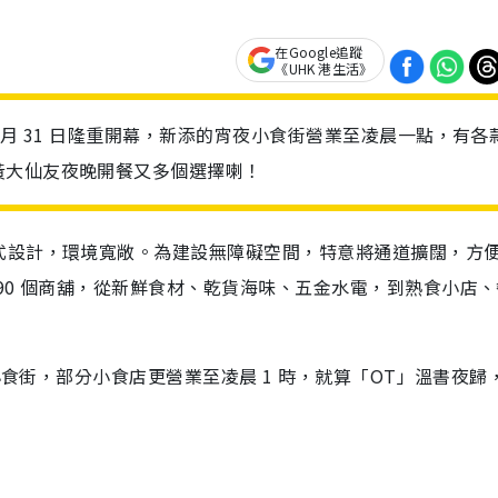
在Google追蹤
《UHK 港生活》
 月 31 日隆重開幕，新添的宵夜小食街營業至凌晨一點，有各
黃大仙友夜晚開餐又多個選擇喇！
式設計，環境寬敞。為建設無障礙空間，特意將通道擴闊，方
90 個商舖，從新鮮食材、乾貨海味、五金水電，到熟食小店、
小食街，部分小食店更營業至凌晨 1 時，就算「OT」溫書夜歸