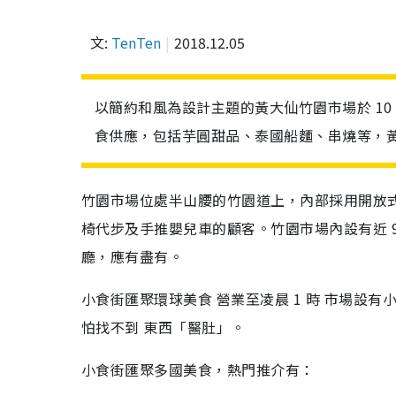
文:
TenTen
2018.12.05
以簡約和風為設計主題的黃大仙竹園市場於 10
食供應，包括芋圓甜品、泰國船麵、串燒等，
竹園市場位處半山腰的竹園道上，內部採用開放
椅代步及手推嬰兒車的顧客。竹園市場內設有近 
廳，應有盡有。
小食街匯聚環球美食 營業至凌晨 1 時 市場設有
怕找不到 東西「醫肚」。
小食街匯聚多國美食，熱門推介有：