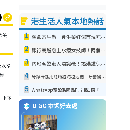
港生活人氣本地熱話
1
款美
奪命寄生蟲｜食生菜狂瀉首現死者！疫潮惡化錄1.8萬宗病例 揭洗菜3大謬誤
2
銀行高層戀上水療女技師！兩個月借128萬驚覺「沉船」沉落火海 揭背後疑似邪教操控賣淫
3
內地客歎港人唔識老！揭港鐵保鮮級冷氣 港人求放過：咪投訴
便以輪
4
餐
牙線棒亂用隨時越清越污糟！牙醫驚揭盲目過戶細菌恐致蛀牙：呢種先係日常真保養
5
WhatsApp預設貼圖點刪？揭1招「反向操作」還原簡潔介面 附3步實測教學
，也不
U GO 本週好去處