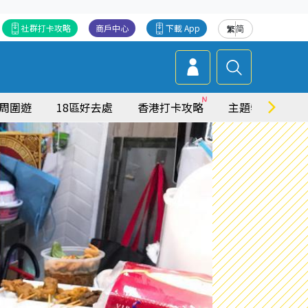
社群打卡攻略
商戶中心
下載 App
繁
简
周圍遊
18區好去處
香港打卡攻略
主題特集