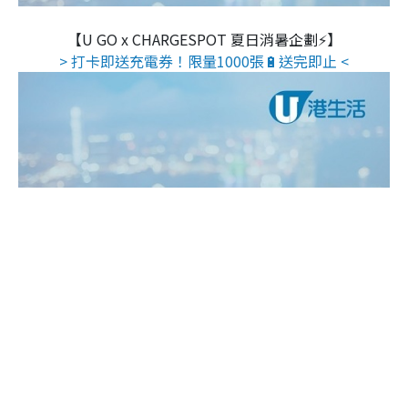
【U GO x CHARGESPOT 夏日消暑企劃⚡】
> 打卡即送充電券！限量1000張🔋送完即止 <