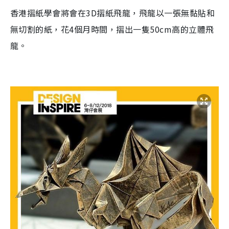
香港摺紙學會將會在
3D
摺紙飛龍，飛龍以一張無黏貼和
無切割的紙，花
4
個月時間，摺出一隻
50cm
高的立體飛
龍。