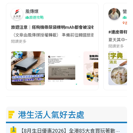
風傳媒
營養教
旅遊攻略
生
香港
旅遊注意｜搭飛機帶尿袋標明mAh都會被沒收😱出發前切記檢查「1
#連皮帶籽都
（文章由風傳媒授權轉載） 準備前往韓國旅遊的民眾，近期要特別留
夏天其中一種時
閱讀更多
閱讀更多
港生活人氣好去處
1
【8月生日優惠2026】全港85大食買玩著數攻略 自助餐/火鍋放題同行免費＋誠品/DONKI送現金券