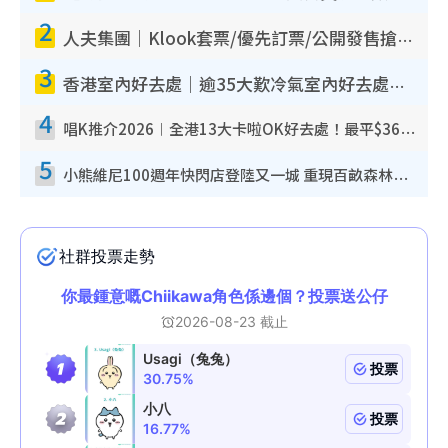
2
人夫集團｜Klook套票/優先訂票/公開發售搶飛攻略！附票價.購票連結.場地座位表
3
香港室內好去處｜逾35大歎冷氣室內好去處推介 室內活動免費避雨無懼落雨
4
唱K推介2026︱全港13大卡啦OK好去處！最平$36起 日文K都有！(附地址+收費詳情)
5
小熊維尼100週年快閃店登陸又一城 重現百畝森林經典場景／獨家限定盲盒登場／專屬DIY香水