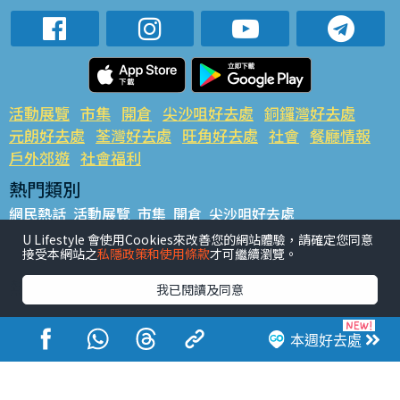
活動展覽
市集
開倉
尖沙咀好去處
銅鑼灣好去處
元朗好去處
荃灣好去處
旺角好去處
社會
餐廳情報
戶外郊遊
社會福利
熱門類別
網民熱話
活動展覽
市集
開倉
尖沙咀好去處
銅鑼灣好去處
元朗好去處
荃灣好去處
旺角好去處
社會
U Lifestyle 會使用Cookies來改善您的網站體驗，請確定您同意
接受本網站之
私隱政策和使用條款
才可繼續瀏覽。
餐廳情報
戶外郊遊
熱門標籤
我已閱讀及同意
#UGO搵好去處
#人氣活動推介
#美食社群熱話
#親子玩樂好去處
#ULifestyle應用程式
#限時搶
本週好去處
#UJetso禮物放送
#ULifestyle商戶中心
#著數
#網絡熱話
香港經濟日報版權所有©2026