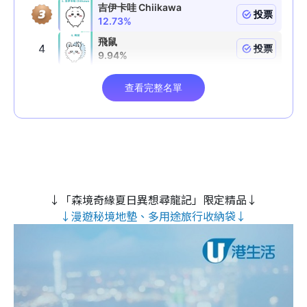
↓「森境奇緣夏日異想尋龍記」限定精品↓
↓漫遊秘境地墊、多用途旅行收納袋↓