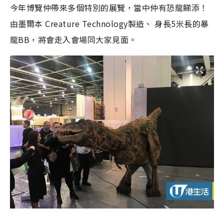
今年博覽仲帶來多個特別的展覽，當中仲有恐龍睇添！
由墨爾本
Creature Technology
製造、
身長
5
米長的暴
龍
BB
，將會走入會場同大家見面。