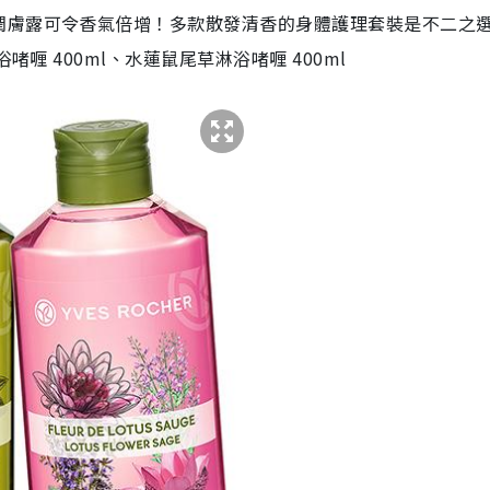
潤膚露可令香氣倍增！多款散發清香的身體護理套裝是不二之
啫喱 400ml、水蓮鼠尾草淋浴啫喱 400ml