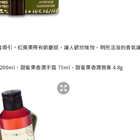
當吸引。紅蘋果帶有節慶感，讓人歡欣愉悅，明亮活潑的香氣
00ml、甜蜜果香潤手霜 75ml、甜蜜果香潤唇膏 4.8g