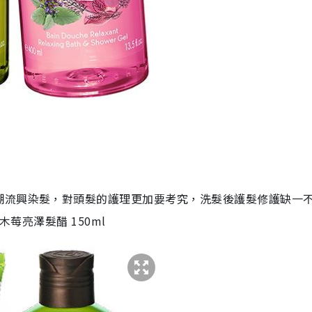
潮流興染髮，對頭髮的護理更加要考究，洗髮後護髮修護缺一
木莓亮澤髮醋 150ml