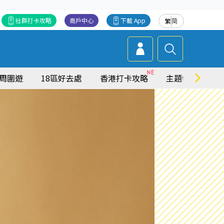
社群打卡攻略
商戶中心
下載 App
繁
简
周圍遊
18區好去處
香港打卡攻略
主題特集