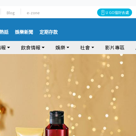
Blog
e-zone
U GO搵好去處
熱話
娛樂新聞
定期存款
情報
飲食情報
娛樂
社會
影片專區