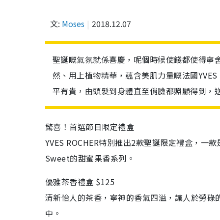
文:
Moses
2018.12.07
聖誕嘅氣氛就係喜慶，呢個時候使錢都使得寧
然、用上植物精華，蘊含美肌力量嘅法國YVES
平有貴，由頭髮到身體直至俏臉都照顧得到，
驚喜！首選節日限定禮盒
YVES ROCHER特別推出2款聖誕限定禮盒，
Sweet的甜蜜果香系列。
優雅茶香禮盒 $125
清新怡人的茶香，寧神的香氣四溢，讓人於勞碌
中。