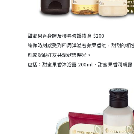
甜蜜果香身體及櫻唇修護禮盒 $200
讓你時刻感受到四周洋溢著蘋果香氣，甜甜的相
刻感受跟好友共聚歡樂時光。
包括：甜蜜果香沐浴露 200ml、甜蜜果香潤膚露 2