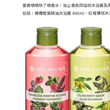
要香噴噴除了噴香水，加上香氣四溢的沐浴露及
包括：橄欖橙葉精油沐浴露 400ml、紅莓薄荷沐浴