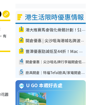
港生活限時優惠情報
1
天
港大推賽馬會強化骨骼計劃！$100骨質密度X光檢查 完成免費運動訓練送超市禮券！附參加資格
，有
2
開倉優惠 | 尖沙咀海港城名牌波鞋開倉低至1折！On鞋$899起／Joy&Peace鞋履$98起
3
豐澤優惠勁減低至44折！Mac mini/iPhone17Pro大減價！廚房家電$220起
4
開倉優惠｜尖沙咀名牌行李箱開倉低至4折！一連5日 American Tourister/ace./Hallmark $200起！
5
廚具開倉｜特福Tefal廚具/家電開倉低至3折！$220起買平底鍋/炒鑊/湯煲！電飯煲/吸塵機/燙斗$418起
U GO 本週好去處
的花園