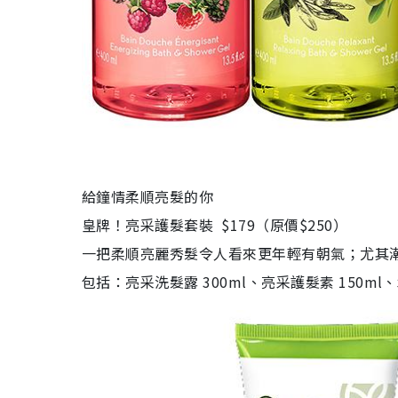
給鐘情柔順亮髮的你
皇牌！亮采護髮套裝 $179（原價$250）
一把柔順亮麗秀髮令人看來更年輕有朝氣；尤其
包括：亮采洗髮露 300ml、亮采護髮素 150ml、