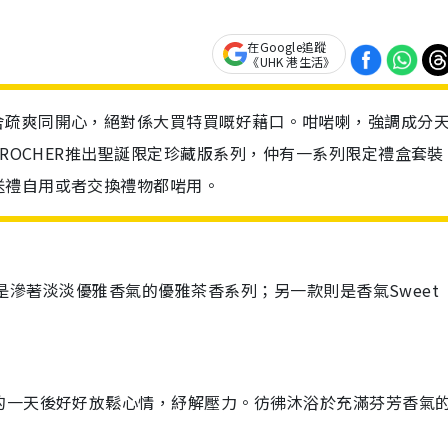
在Google追蹤
《UHK 港生活》
舍疏爽同開心，絕對係大買特買嘅好藉口。咁啱喇，強調成分
 ROCHER推出聖誕限定珍藏版系列，仲有一系列限定禮盒套裝
送禮自用或者交換禮物都啱用。
一款是滲著淡淡優雅香氣的優雅茶香系列；另一款則是香氣Sweet
的一天後好好放鬆心情，紓解壓力。彷彿沐浴於充滿芬芳香氣