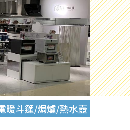
電暖斗篷/焗爐/熱水壺