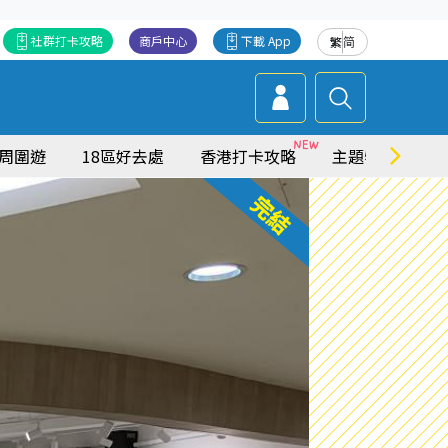
社群打卡攻略
商戶中心
下載 App
繁
简
周圍遊
18區好去處
香港打卡攻略
主題特集