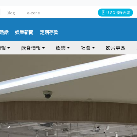
Blog
e-zone
U GO搵好去處
熱話
娛樂新聞
定期存款
情報
飲食情報
娛樂
社會
影片專區