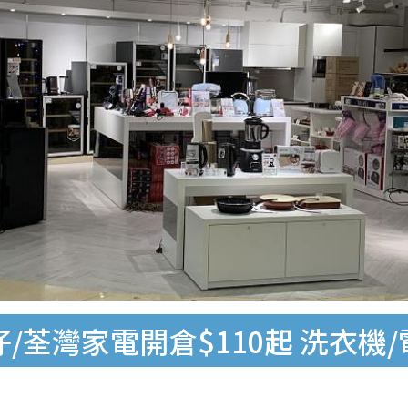
/荃灣家電開倉$110起 洗衣機/