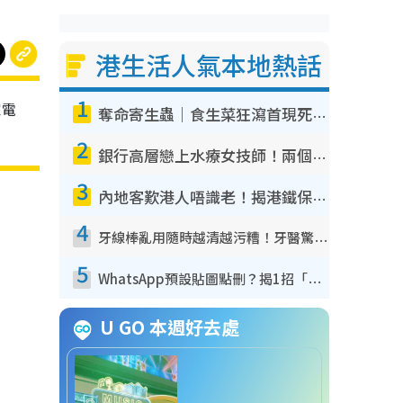
港生活人氣本地熱話
1
家電
奪命寄生蟲｜食生菜狂瀉首現死者！疫潮惡化錄1.8萬宗病例 揭洗菜3大謬誤
2
銀行高層戀上水療女技師！兩個月借128萬驚覺「沉船」沉落火海 揭背後疑似邪教操控賣淫
3
內地客歎港人唔識老！揭港鐵保鮮級冷氣 港人求放過：咪投訴
4
牙線棒亂用隨時越清越污糟！牙醫驚揭盲目過戶細菌恐致蛀牙：呢種先係日常真保養
5
WhatsApp預設貼圖點刪？揭1招「反向操作」還原簡潔介面 附3步實測教學
U GO 本週好去處