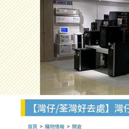
【灣仔/荃灣好去處】灣仔
首頁
購物情報
開倉