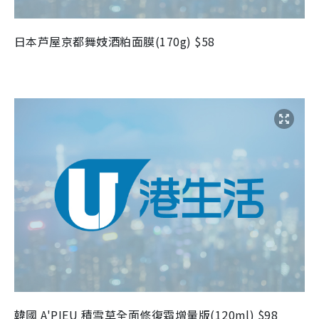
日本芦屋京都舞妓酒粕面膜(170g) $58
韓國 A'PIEU 積雪草全面修復霜增量版(120ml) $98