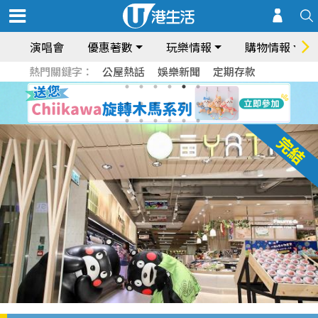
演唱會
優惠著數
玩樂情報
購物情報
熱門關鍵字：
公屋熱話
娛樂新聞
定期存款