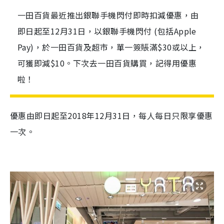
一田百貨最近推出銀聯手機閃付即時扣減優惠，由
即日起至12月31日，以銀聯手機閃付 (包括Apple
Pay)，於一田百貨及超市，單一簽賬滿$30或以上，
可獲即減$10。下次去一田百貨購買，記得用優惠
啦！
優惠由即日起至
2018
年
12
月
31
日
，
每人每日只限享優惠
一
次
。