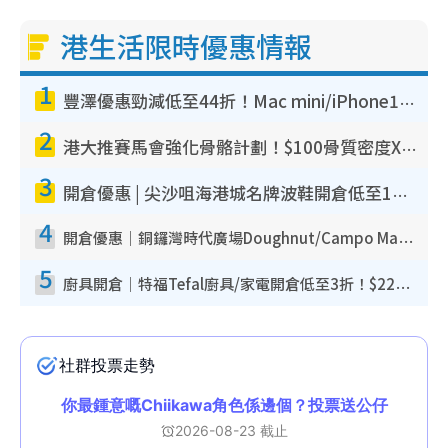
港生活限時優惠情報
1
豐澤優惠勁減低至44折！Mac mini/iPhone17Pro大減價！廚房家電$220起
2
港大推賽馬會強化骨骼計劃！$100骨質密度X光檢查 完成免費運動訓練送超市禮券！附參加資格
3
開倉優惠 | 尖沙咀海港城名牌波鞋開倉低至1折！On鞋$899起／Joy&Peace鞋履$98起
4
開倉優惠｜銅鑼灣時代廣場Doughnut/Campo Marzio開倉低至1折！背囊、書包、手袋劈價$200起
5
廚具開倉｜特福Tefal廚具/家電開倉低至3折！$220起買平底鍋/炒鑊/湯煲！電飯煲/吸塵機/燙斗$418起