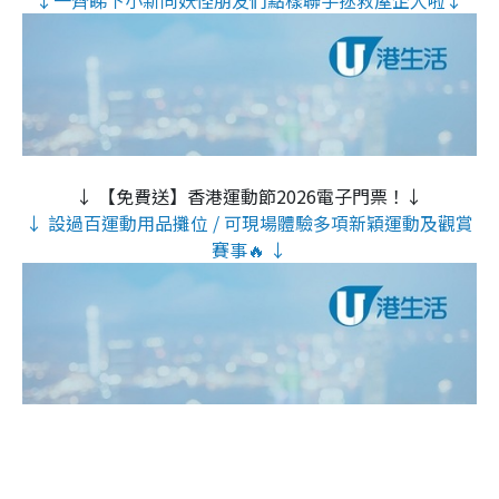
↓一齊睇下小新同妖怪朋友們點樣聯手拯救屋企人啦↓
↓ 【免費送】香港運動節2026電子門票！↓
↓ 設過百運動用品攤位 / 可現場體驗多項新穎運動及觀賞
賽事🔥 ↓