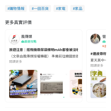
購物情報
一田百貨
家電
家品
更多真實評價
風傳媒
營養教
旅遊攻略
生
香港
旅遊注意｜搭飛機帶尿袋標明mAh都會被沒收😱出發前切記檢查「1
#連皮帶籽都
（文章由風傳媒授權轉載） 準備前往韓國旅遊的民眾，近期要特別留
夏天其中一種時
閱讀更多
閱讀更多