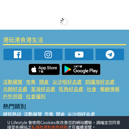
港玩港食港生活
活動展覽
市集
開倉
尖沙咀好去處
銅鑼灣好去處
元朗好去處
荃灣好去處
旺角好去處
社會
餐廳情報
戶外郊遊
社會福利
熱門類別
網民熱話
活動展覽
市集
開倉
尖沙咀好去處
銅鑼灣好去處
元朗好去處
荃灣好去處
旺角好去處
社會
U Lifestyle 會使用Cookies來改善您的網站體驗，請確定您同意
接受本網站之
私隱政策和使用條款
才可繼續瀏覽。
餐廳情報
戶外郊遊