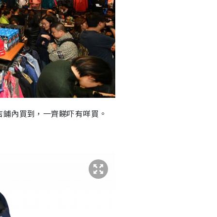
店鋪內買到，一齊睇吓有咩買。