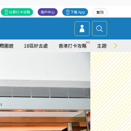
社群打卡攻略
商戶中心
下載 App
繁
简
周圍遊
18區好去處
香港打卡攻略
主題特集