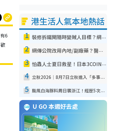
港生活人氣本地熱話
1
有6
裝修拆鐵閘隨時變賊人目標？網民揭2大關鍵用途：裝新式等於白裝？附新舊鐵閘分別
喜歡
2
網傳公院改用內地/副廠藥？醫生拆解正副廠分別 揭4類人換藥隨時出事
3
怕蟲人士夏日救星！日本3COINS爆紅驅蟲神器$45起 1招「全程免觸碰」輕鬆搞定小強
4
立秋2026｜8月7日立秋進入「多事之秋」 3件事唔做得！專家教6招開運 清枱頭／銀包納氣接好運
5
颱風白海豚料周日襲浙江！經歷5次「眼牆置換」極罕見 成登陸內地最長途颱風
U GO 本週好去處