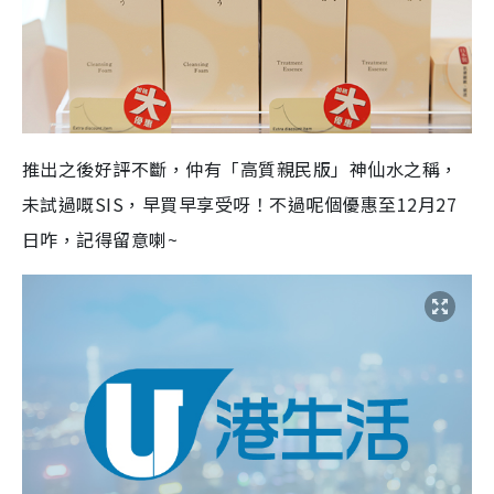
推出之後好評不斷
，仲有「高質親民版」神仙水之稱
，
未試過
嘅
SIS
，早買早享受呀！不過呢個優惠至
12
月
27
日咋，記得留意
喇
~