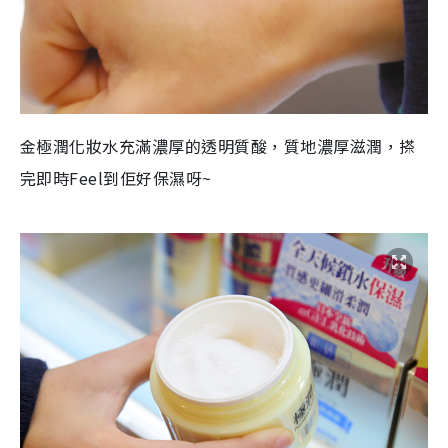
金極潤化妝水
充滿濃厚的
透明質酸，
質地濃厚滋潤
，搽
完
即時
Feel
到佢好保濕呀
~