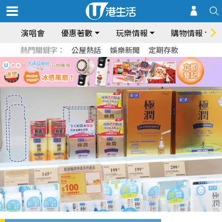
演唱會
優惠著數
玩樂情報
購物情報
熱門關鍵字：
公屋熱話
娛樂新聞
定期存款