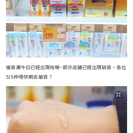
搶貨潮今日已經出現咗
喇
~
部分店舖已經出現缺貨，各位
SIS
仲唔快啲去搶貨？