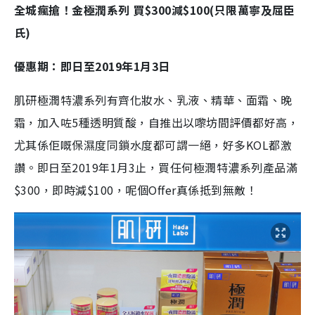
全城
瘋
搶！金極潤系列
買
$300
減
$100(
只限
萬寧及屈臣
氏
)
優惠期：即日至
2019
年
1
月
3
日
肌研極潤特濃系列有齊化妝水、乳液、精華、面霜、晚
霜
，
加入咗
5
種透明質酸，自推出以嚟坊間評價都好高，
尤其係佢
嘅
保濕度同鎖水度都可謂一絕，好多
KOL
都激
讚。
即日
至
2019
年
1
月
3
止，買
任何極潤特濃系列產品
滿
$300
，即時減
$100
，呢個
Offer
真係抵到無敵！