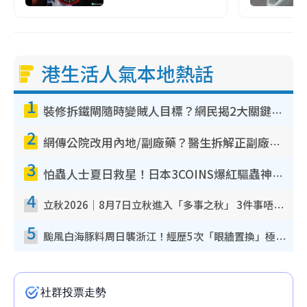
港生活人氣本地熱話
1
裝修拆鐵閘隨時變賊人目標？網民揭2大關鍵用途：裝新式等於白裝？附新舊鐵閘分別
2
網傳公院改用內地/副廠藥？醫生拆解正副廠分別 揭4類人換藥隨時出事
3
怕蟲人士夏日救星！日本3COINS爆紅驅蟲神器$45起 1招「全程免觸碰」輕鬆搞定小強
4
立秋2026｜8月7日立秋進入「多事之秋」 3件事唔做得！專家教6招開運 清枱頭／銀包納氣接好運
5
颱風白海豚料周日襲浙江！經歷5次「眼牆置換」極罕見 成登陸內地最長途颱風