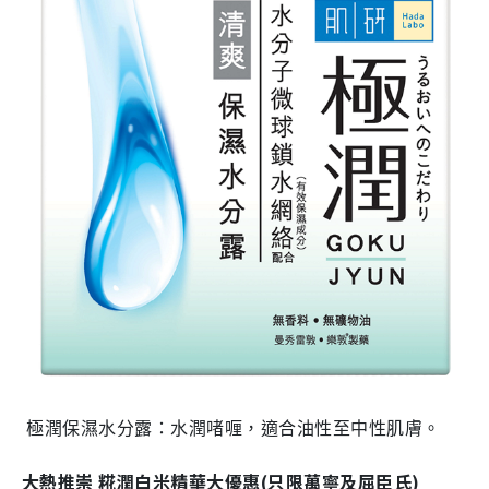
極潤保濕水分露
：水潤啫喱，適合油性至中性肌膚。
大熱推崇 糀潤
白米
精華大優惠
(
只限
萬寧及屈臣氏
)