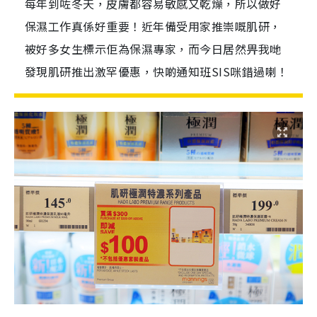
每年到咗冬天，皮膚都容易敏感又乾燥，所以做好
保濕工作真係好重要！近年備受用家推崇嘅肌研，
被好多女生標示佢為保濕專家，而今日居然畀我哋
發現肌研推出激罕優惠，快啲通知班SIS咪錯過喇！