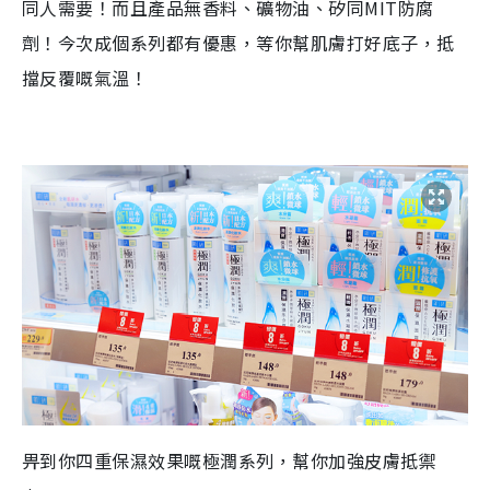
同人需要！
而且產品無香料、
礦物油、矽同
MIT
防腐
劑！
今次成個系列都有優惠，等你幫肌膚打好底子，抵
擋反覆
嘅
氣溫！
畀到你四重保濕效果
嘅
極潤系列，幫你加強皮膚抵禦