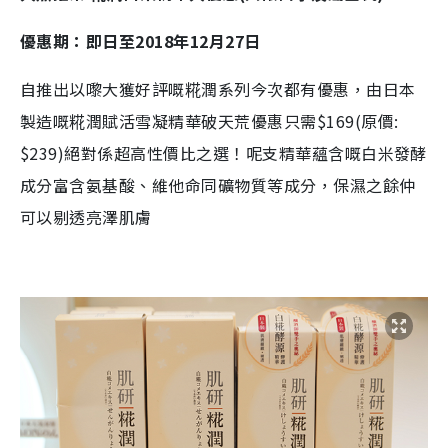
優惠期：即日至
2018
年
12
月
27
日
自推出以嚟大獲好評
嘅
糀潤系列今次都有優惠，
由日本
製造嘅
糀潤賦活雪凝精華
破天荒優惠只需
$169(
原價
:
$239)
絕對係超高性價比之選！呢支精華蘊含
嘅白米發酵
成分
富含氨基酸、維他命同
礦物質
等成分，保濕之餘仲
可以剔透
亮
澤
肌膚