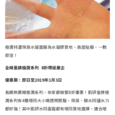
極潤特濃保濕水凝面膜
為
水凝
膠質地，高度貼服，一
敷
即
溶
！
全線
皇牌極潤系列
8
折帶返屋企
優惠期：即日至2019年1月3日
長期熱賣
嘅
極潤系列，依家都做緊
8
折優惠
！
肌研皇牌極
潤系列
有
4
種唔同大小嘅透明質酸，保濕、鎖水同儲水力
都好強
！其中肌研水同面霜都有唔同質地選擇，適合唔