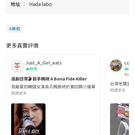
地址
Hada labo
美妝
更多真實評價
Just_A_Girl_eats
co c
娛樂
吹
台灣
追劇日常🎬 殺手媽咪 A Bona Fide Killer
台灣地鐵宣
我最愛的韓國女演員孔曉振終於要回歸小螢幕啦!這次的劇本改編自同名
閱讀更多
閱讀更多