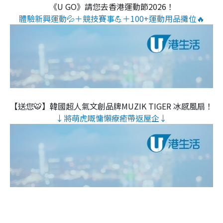
《U GO》請您去香港運動節2026！
體驗新興運動💦＋競技賽事💪＋100+運動用品攤位🔥
【送您🐯】韓國超人氣文創品牌MUZIK TIGER 冰感風扇！
↓將萌虎嘅慵懶療癒帶返屋企↓