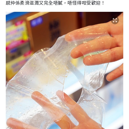
感仲係
柔滑
滋潤
又
完全唔膩，唔怪得咁受歡迎！