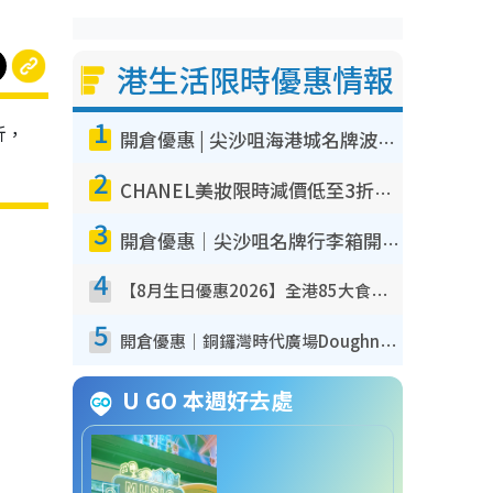
港生活限時優惠情報
1
折，
開倉優惠 | 尖沙咀海港城名牌波鞋開倉低至1折！On鞋$899起／Joy&Peace鞋履$98起
2
CHANEL美妝限時減價低至3折！人氣粉底/唇膏/精華液低至$275！COCO香水都有平
3
開倉優惠｜尖沙咀名牌行李箱開倉低至4折！一連5日 American Tourister/ace./Hallmark $200起！
4
【8月生日優惠2026】全港85大食買玩著數攻略 自助餐/火鍋放題同行免費＋誠品/DONKI送現金券
5
開倉優惠｜銅鑼灣時代廣場Doughnut/Campo Marzio開倉低至1折！背囊、書包、手袋劈價$200起
U GO 本週好去處