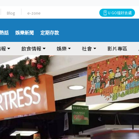
Blog
e-zone
U GO搵好去處
熱話
娛樂新聞
定期存款
情報
飲食情報
娛樂
社會
影片專區