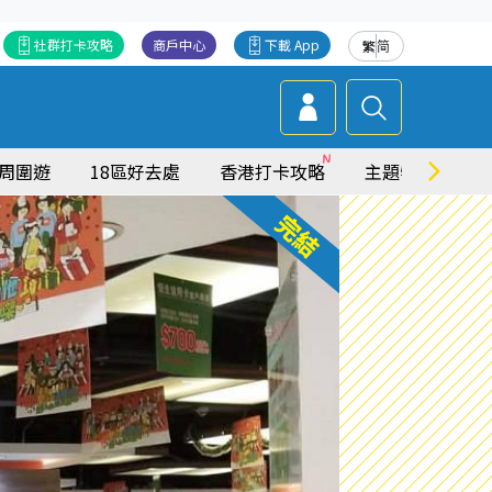
社群打卡攻略
商戶中心
下載 App
繁
简
周圍遊
18區好去處
香港打卡攻略
主題特集