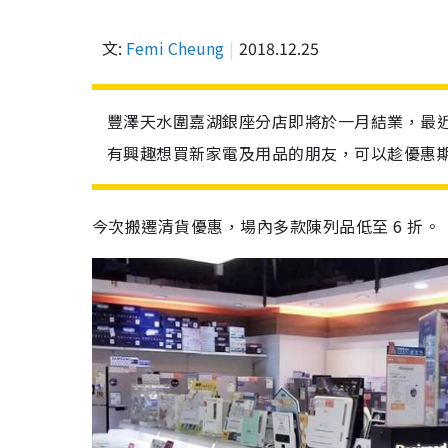
文:
Femi Cheung
2018.12.25
豐澤天水圍嘉湖銀座分店即將於一月結業，最近
有興趣想買新家電及用品的朋友，可以趁優惠
今次
搬遷清貨優惠，場內多款陳列品低至
6
折。