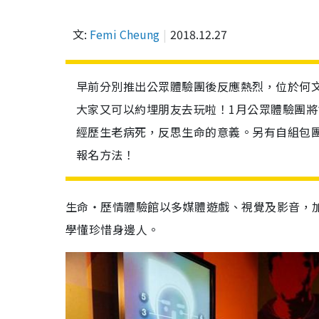
文:
Femi Cheung
2018.12.27
早前分別推出公眾體驗團後反應熱烈，位於何
大家又可以約埋朋友去玩啦！1月公眾體驗團將
經歷生老病死，反思生命的意義。另有自組包
報名方法！
生命
‧
歷情體驗館
以多媒體遊戲、視覺及影音，
學懂珍惜身邊人
。