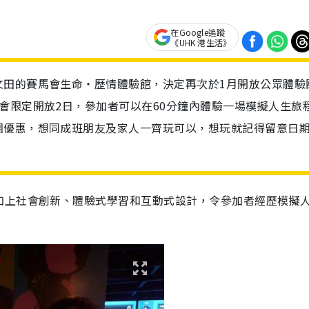
在Google追蹤
《UHK 港生活》
文田的賽馬會生命‧歷情體驗館，決定再次於1月開放公眾體驗
會限定開放2日，參加者可以在60分鐘內體驗一場模擬人生旅
團優惠，想同成班朋友及家人一齊玩可以，想玩就記得留意日
加上社會創新、體驗式學習和互動式
設
計，令參加者經歷模擬