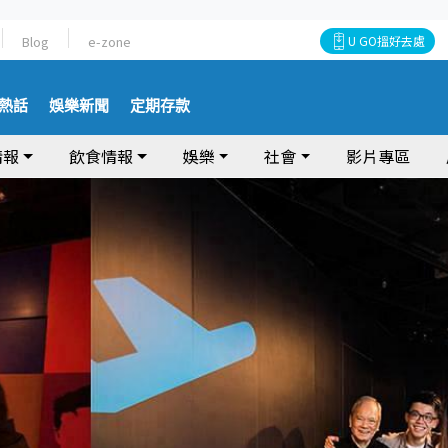
Blog
e-zone
U GO搵好去處
熱話
娛樂新聞
定期存款
情報
飲食情報
娛樂
社會
影片專區