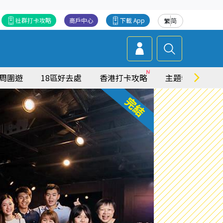
社群打卡攻略
商戶中心
下載 App
繁
简
周圍遊
18區好去處
香港打卡攻略
主題特集