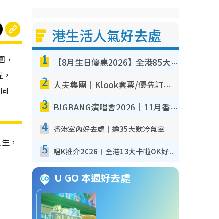
港生活人氣好去處
1
團，
【8月生日優惠2026】全港85大食買玩著數攻略 自助餐/火鍋放題同行免費＋誠品/DONKI送現金券
程，
2
人夫集團｜Klook套票/優先訂票/公開發售搶飛攻略！附票價.購票連結.場地座位表
期同
3
BIGBANG演唱會2026｜11月香港啟德開3場！實名制VIP申請、優先購票攻略
4
香港室內好去處｜逾35大歎冷氣室內好去處推介 室內活動免費避雨無懼落雨
人生，
5
唱K推介2026︱全港13大卡啦OK好去處！最平$36起 日文K都有！(附地址+收費詳情)
U GO 本週好去處