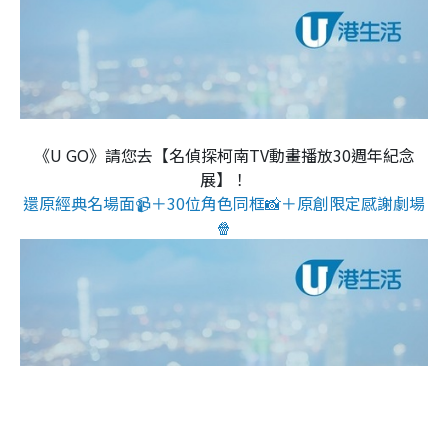
《U GO》請您去【名偵探柯南TV動畫播放30週年紀念
展】！
還原經典名場面📹＋30位角色同框📸＋原創限定感謝劇場
🍿