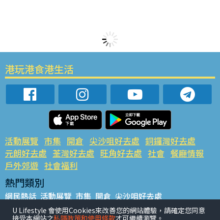
港玩港食港生活
活動展覽
市集
開倉
尖沙咀好去處
銅鑼灣好去處
元朗好去處
荃灣好去處
旺角好去處
社會
餐廳情報
戶外郊遊
社會福利
熱門類別
網民熱話
活動展覽
市集
開倉
尖沙咀好去處
銅鑼灣好去處
元朗好去處
荃灣好去處
旺角好去處
社會
U Lifestyle 會使用Cookies來改善您的網站體驗，請確定您同意
接受本網站之
私隱政策和使用條款
才可繼續瀏覽。
餐廳情報
戶外郊遊