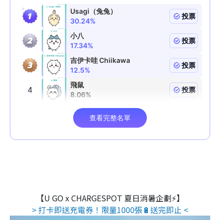
【U GO x CHARGESPOT 夏日消暑企劃⚡】
> 打卡即送充電券！限量1000張🔋送完即止 <