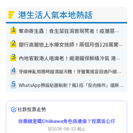
港生活人氣本地熱話
1
奪命寄生蟲｜食生菜狂瀉首現死者！疫潮惡化錄1.8萬宗病例 揭洗菜3大謬誤
2
銀行高層戀上水療女技師！兩個月借128萬驚覺「沉船」沉落火海 揭背後疑似邪教操控賣淫
3
內地客歎港人唔識老！揭港鐵保鮮級冷氣 港人求放過：咪投訴
4
牙線棒亂用隨時越清越污糟！牙醫驚揭盲目過戶細菌恐致蛀牙：呢種先係日常真保養
5
WhatsApp預設貼圖點刪？揭1招「反向操作」還原簡潔介面 附3步實測教學