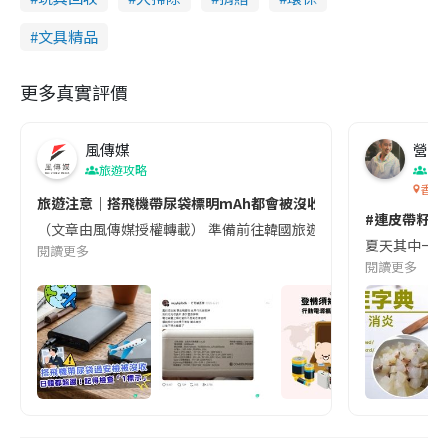
文具精品
更多真實評價
風傳媒
營養教
旅遊攻略
生
香港
旅遊注意｜搭飛機帶尿袋標明mAh都會被沒收😱出發前切記檢查「1
#連皮帶籽都
（文章由風傳媒授權轉載） 準備前往韓國旅遊的民眾，近期要特別留
夏天其中一種時
閱讀更多
閱讀更多