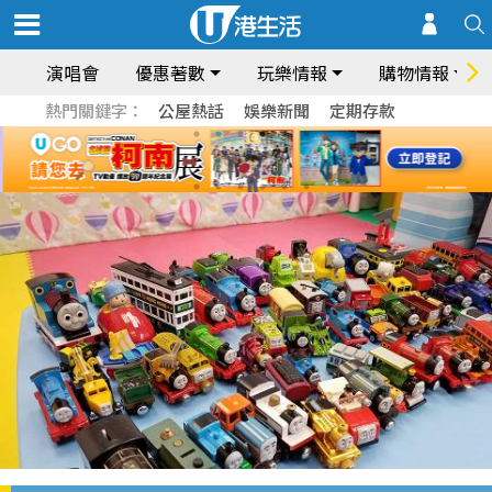
演唱會
優惠著數
玩樂情報
購物情報
熱門關鍵字：
公屋熱話
娛樂新聞
定期存款