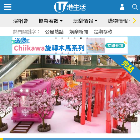
演唱會
優惠著數
玩樂情報
購物情報
熱門關鍵字：
公屋熱話
娛樂新聞
定期存款