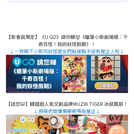
【新會員限定】《U GO》請你睇👹《蠟筆小新劇場版：千
奇百怪！我的妖怪假期》！
↓一齊睇下小新同妖怪朋友們點樣聯手拯救屋企人啦↓
【送您🐯】韓國超人氣文創品牌MUZIK TIGER 冰感風扇！
↓將萌虎嘅慵懶療癒帶返屋企↓