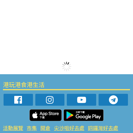
港玩港食港生活
活動展覽
市集
開倉
尖沙咀好去處
銅鑼灣好去處