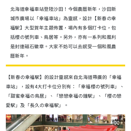
北海道幸福車站登陸沙田！今個農曆新年，沙田新
城市廣場以「幸福車站」為靈感，設計【新春の幸
福駅】大型賀年主題佈置，場內有多個打卡位，包
括櫻の號列車、鳥居等。另外，亦有一系列和風利
是封連磁石徽章。大家不妨可以去感受一個和風農
曆新年。
【新春の幸福駅】的設計靈感來自北海道帶廣的「幸福
車站」，設有4大打卡位分別有：「幸福櫻の號列車」、
「甜蜜幸福の鳥居」、「戀戀幸福の鐘駅」、「櫻の戀
愛駅」及「長久の幸福駅」。