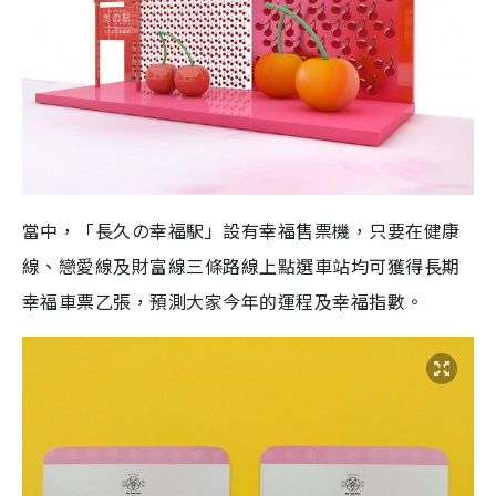
當中，「長久の幸福駅」設有幸福售票機，只要在健康
線、戀愛線及財富線三條路線上點選車站均可獲得長期
幸福車票乙張，預測大家今年的運程及幸福指數。