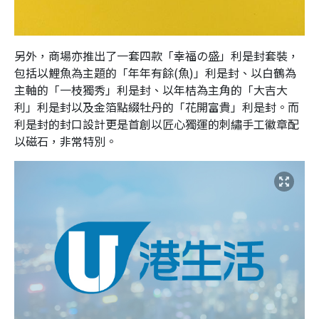
另外，商場亦推出了一套四款「幸福の盛」利是封套裝，
包括以鯉魚為主題的「年年有餘(魚)」利是封、以白鶴為
主軸的「一枝獨秀」利是封、以年桔為主角的「大吉大
利」利是封以及金箔點綴牡丹的「花開富貴」利是封。而
利是封的封口設計更是首創以匠心獨運的刺繡手工徽章配
以磁石，非常特別。