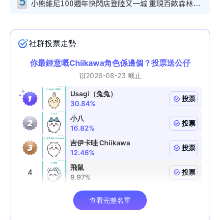
5
小熊維尼100週年快閃店登陸又一城 重現百畝森林經典場景／獨家限定盲盒登場／專屬DIY香水