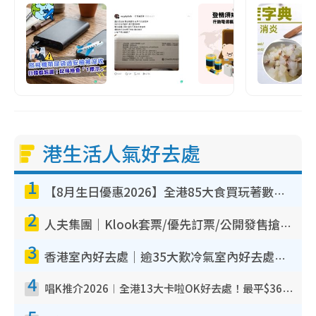
港生活人氣好去處
1
【8月生日優惠2026】全港85大食買玩著數攻略 自助餐/火鍋放題同行免費＋誠品/DONKI送現金券
2
人夫集團｜Klook套票/優先訂票/公開發售搶飛攻略！附票價.購票連結.場地座位表
3
香港室內好去處｜逾35大歎冷氣室內好去處推介 室內活動免費避雨無懼落雨
4
唱K推介2026︱全港13大卡啦OK好去處！最平$36起 日文K都有！(附地址+收費詳情)