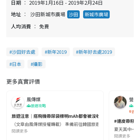
日期
2019年1月16日 - 2019年2月24日
地址
沙田新城市廣場
沙田
新城市廣場
人均消費
免費
沙田好去處
新年2019
新年好去處2019
日本
攝影
更多真實評價
風傳媒
營養教
旅遊攻略
生
香港
旅遊注意｜搭飛機帶尿袋標明mAh都會被沒收😱出發前切記檢查「1
#連皮帶籽都
（文章由風傳媒授權轉載） 準備前往韓國旅遊的民眾，近期要特別留
夏天其中一種時
閱讀更多
閱讀更多