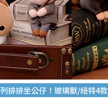
排排坐公仔！玻璃獸/紐特4款Cho