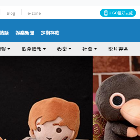
Blog
e-zone
U GO搵好去處
熱話
娛樂新聞
定期存款
情報
飲食情報
娛樂
社會
影片專區