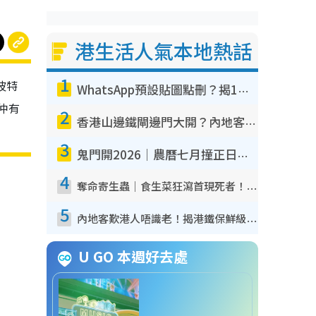
港生活人氣本地熱話
1
波特
WhatsApp預設貼圖點刪？揭1招「反向操作」還原簡潔介面 附3步實測教學
仲有
2
香港山邊鐵閘邊門大開？內地客困惑意義何在！網民神回覆：呢種叫法理性防禦
3
鬼門開2026｜農曆七月撞正日全食特別邪？專家警告切忌做一事！揭4大禁忌+2招保平安
4
奪命寄生蟲｜食生菜狂瀉首現死者！疫潮惡化錄1.8萬宗病例 揭洗菜3大謬誤
5
內地客歎港人唔識老！揭港鐵保鮮級冷氣 港人求放過：咪投訴
U GO 本週好去處