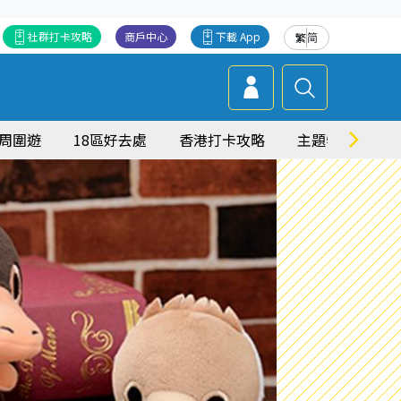
社群打卡攻略
商戶中心
下載 App
繁
简
周圍遊
18區好去處
香港打卡攻略
主題特集