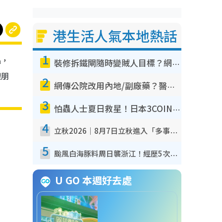
港生活人氣本地熱話
1
品，
裝修拆鐵閘隨時變賊人目標？網民揭2大關鍵用途：裝新式等於白裝？附新舊鐵閘分別
埋朋
2
網傳公院改用內地/副廠藥？醫生拆解正副廠分別 揭4類人換藥隨時出事
3
怕蟲人士夏日救星！日本3COINS爆紅驅蟲神器$45起 1招「全程免觸碰」輕鬆搞定小強
4
立秋2026｜8月7日立秋進入「多事之秋」 3件事唔做得！專家教6招開運 清枱頭／銀包納氣接好運
5
颱風白海豚料周日襲浙江！經歷5次「眼牆置換」極罕見 成登陸內地最長途颱風
U GO 本週好去處