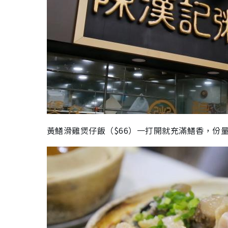
黃鱔滑雞煲仔
飯
（
$66
）一打開就
充滿鱔
香
，份