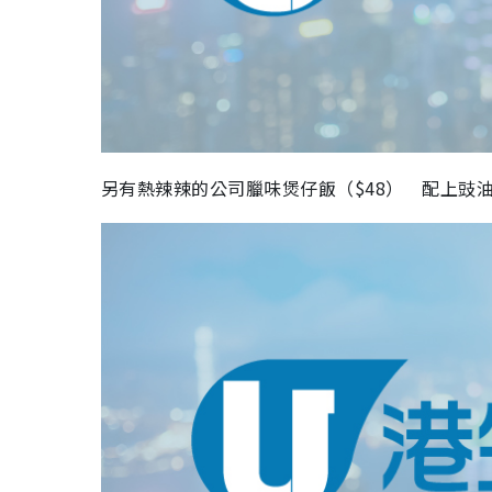
另有
熱辣辣的
公司臘味煲仔
飯
（
$48
）
配上豉