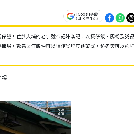
在Google追蹤
《UHK 港生活》
煲仔飯！位於大埔的老字號茶記陳漢記，以煲仔飯、腸粉及粥
隊捧場，歎完煲仔飯仲可以順便試埋其他菜式，趁冬天可以約
捧場。