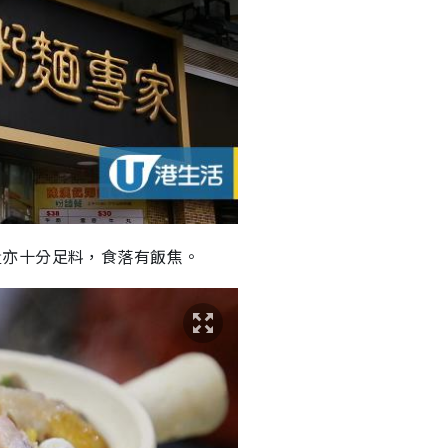
量亦十分足料，食落有飯焦。