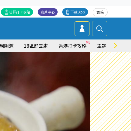
社群打卡攻略
商戶中心
下載 App
繁
简
周圍遊
18區好去處
香港打卡攻略
主題特集