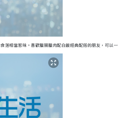
油
食落相當
惹
味
。
喜歡臘腸臘肉配白飯經典配搭的朋友，可以一