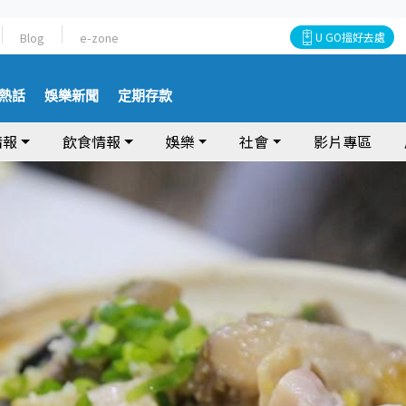
Blog
e-zone
U GO搵好去處
熱話
娛樂新聞
定期存款
情報
飲食情報
娛樂
社會
影片專區