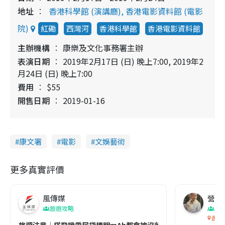
地址
香港科學館 (演講廳), 香港電影資料館 (電影
院)
紅磡
西灣河
香港科學館
香港電影資料館
主辦機構
康樂及文化事務署主辦
表演日期
2019年2月17日 (日) 晚上7:00, 2019年2
月24日 (日) 晚上7:00
費用
$55
開售日期
2019-01-16
康文署
電影
文娛藝術
更多真實評價
風傳媒
營養教
旅遊攻略
生
香港