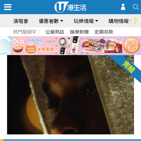
演唱會
優惠著數
玩樂情報
購物情報
熱門關鍵字：
公屋熱話
娛樂新聞
定期存款