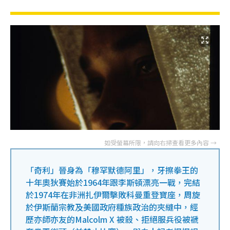
「奇利」晉身為「穆罕默德阿里」，牙擦拳王的
十年奧狄賽始於1964年跟李斯頓漂亮一戰，完結
於1974年在非洲扎伊爾擊敗科曼重登寶座，周旋
於伊斯蘭宗教及美國政府種族政治的夾縫中，經
歷亦師亦友的Malcolm X 被殺、拒絕服兵役被褫