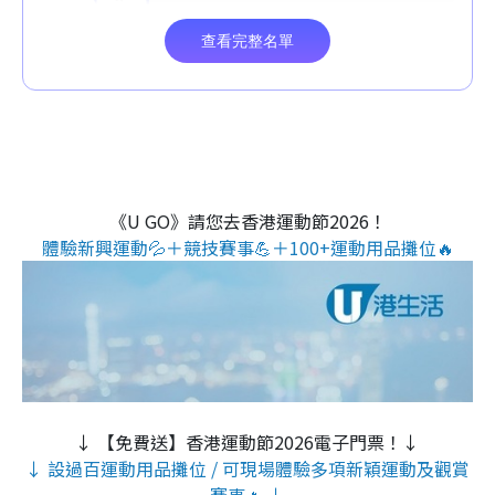
《U GO》請您去香港運動節2026！
體驗新興運動💦＋競技賽事💪＋100+運動用品攤位🔥
↓ 【免費送】香港運動節2026電子門票！↓
↓ 設過百運動用品攤位 / 可現場體驗多項新穎運動及觀賞
賽事🔥 ↓