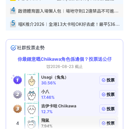
4
啟德體育園入場懶人包︱場地守則12違禁品不可進場准帶細水樽但全場禁樽蓋！應援牌有限制！
5
唱K推介2026︱全港13大卡啦OK好去處！最平$36起 日文K都有！(附地址+收費詳情)