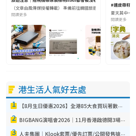
旅遊注意｜搭飛機帶尿袋標明mAh都會被沒收😱出發前切記檢查「1
#連皮帶籽都
（文章由風傳媒授權轉載） 準備前往韓國旅遊的民眾，近期要特別留
夏天其中一種時
閱讀更多
閱讀更多
港生活人氣好去處
1
【8月生日優惠2026】全港85大食買玩著數攻略 自助餐/火鍋放題同行免費＋誠品/DONKI送現金券
2
BIGBANG演唱會2026｜11月香港啟德開3場！實名制VIP申請、優先購票攻略
3
人夫集團｜Klook套票/優先訂票/公開發售搶飛攻略！附票價.購票連結.場地座位表