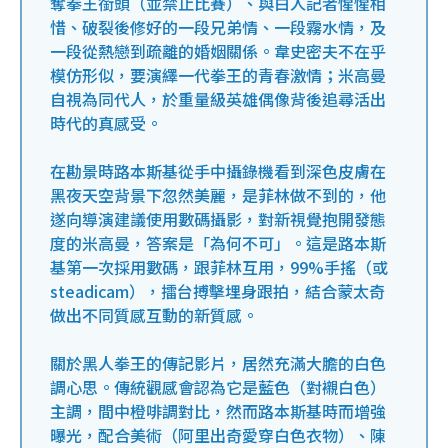
奪拳王銜頭（並禁止比賽）、與白人記者惺惺相
惜、破裂後修好的一段兄弟情、一段霧水情，及
一段從熱戀到疏離的婚姻關係。韋史密夫不在乎
模仿形似，要演繹一代拳王的青春激情；米高曼
自視為同代人，於重量級英雄偶像背後追尋活出
時代的真感受。
在勘景時路本斯基從手中攝錄機看到深色皮膚在
黑夜天空背景下忽然美麗，是菲林做不到的，他
遂向導演建議使用數碼攝影，對新視覺抱開發態
度的米高曼，答案是「為何不可」。這是路本斯
基第一次採用數碼，跟菲林互用，99%手搖（或
steadicam），擂台搏擊埋身跟拍，結合蒙太奇
做出不同質感互動的新質感。
關於黑人拳王的傳記影片，居然充滿大膽的白色
調心思。傳統觀感會認為它是藍色（對襯白色）
主調，間中橙啡調對比，然而路本斯基時而增強
曝光，配合美術（阿里出奇愛穿白色衣物）、陳