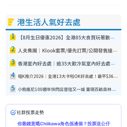
港生活人氣好去處
1
【8月生日優惠2026】全港85大食買玩著數攻略 自助餐/火鍋放題同行免費＋誠品/DONKI送現金券
2
人夫集團｜Klook套票/優先訂票/公開發售搶飛攻略！附票價.購票連結.場地座位表
3
香港室內好去處｜逾35大歎冷氣室內好去處推介 室內活動免費避雨無懼落雨
4
唱K推介2026︱全港13大卡啦OK好去處！最平$36起 日文K都有！(附地址+收費詳情)
5
小熊維尼100週年快閃店登陸又一城 重現百畝森林經典場景／獨家限定盲盒登場／專屬DIY香水