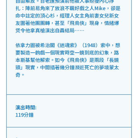
自由解放。百老匯預演前他被人事紛擾內心掙
扎：陣前易角來了放浪不羈好戲之人Mike，卻是
命中註定的頂心杉，經理人女主角前妻女兒新女
友圍著他團團轉，甚至「飛鳥俠」現身，情緒爆
煲令他拿真槍演出自轟結局⋯⋯
依拿力圖被希治閣《迷魂索》（1948）索中，想
要製造一齣戲一個現實時空一鏡到底的幻象，路
本斯基幫他解索。如今《飛鳥俠》是兩段「長鏡
頭」現實，中間插著幾分鐘瀕近死亡的夢境蒙太
奇。
演出時間:
119分鐘