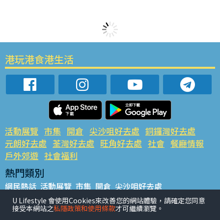
港玩港食港生活
活動展覽
市集
開倉
尖沙咀好去處
銅鑼灣好去處
元朗好去處
荃灣好去處
旺角好去處
社會
餐廳情報
戶外郊遊
社會福利
熱門類別
網民熱話
活動展覽
市集
開倉
尖沙咀好去處
銅鑼灣好去處
元朗好去處
荃灣好去處
旺角好去處
社會
U Lifestyle 會使用Cookies來改善您的網站體驗，請確定您同意
接受本網站之
私隱政策和使用條款
才可繼續瀏覽。
餐廳情報
戶外郊遊