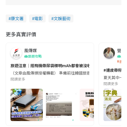
康文署
電影
文娛藝術
更多真實評價
風傳媒
營養教
旅遊攻略
生
香港
旅遊注意｜搭飛機帶尿袋標明mAh都會被沒收😱出發前切記檢查「1
#連皮帶籽都
（文章由風傳媒授權轉載） 準備前往韓國旅遊的民眾，近期要特別留
夏天其中一種時
閱讀更多
閱讀更多