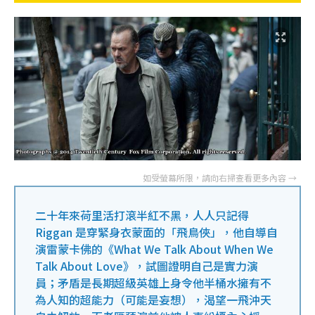
二十年來荷里活打滾半紅不黑，人人只記得
Riggan 是穿緊身衣蒙面的「飛鳥俠」，他自導自
演雷蒙卡佛的《What We Talk About When We
Talk About Love》，試圖證明自己是實力演
員；矛盾是長期超級英雄上身令他半桶水擁有不
為人知的超能力（可能是妄想），渴望一飛沖天