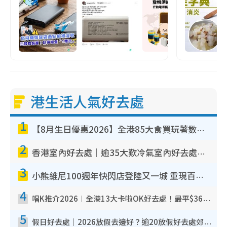
港生活人氣好去處
1
【8月生日優惠2026】全港85大食買玩著數攻略 自助餐/火鍋放題同行免費＋誠品/DONKI送現金券
2
香港室內好去處｜逾35大歎冷氣室內好去處推介 室內活動免費避雨無懼落雨
3
小熊維尼100週年快閃店登陸又一城 重現百畝森林經典場景／獨家限定盲盒登場／專屬DIY香水
4
唱K推介2026︱全港13大卡啦OK好去處！最平$36起 日文K都有！(附地址+收費詳情)
5
假日好去處｜2026放假去邊好？逾20放假好去處郊外/秘景 休閒半日或一日遊