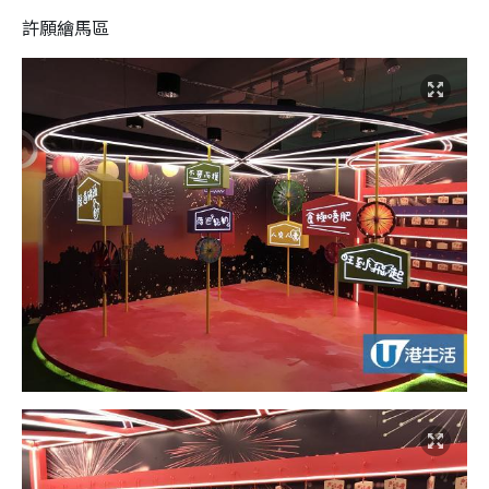
許願繪馬區