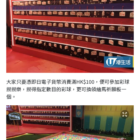
大家只要憑即日電子貨幣消費滿HK$100，便可參加彩球
撈撈樂，撈得指定數目的彩球，更可換領繪馬祈願板一
個。