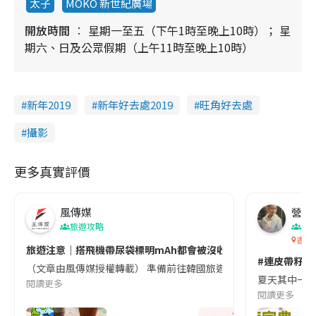
太子
MOKO 新世紀廣場
開放時間
星期一至五（下午1時至晚上10時）； 星
期六、日及公眾假期（上午11時至晚上10時）
新年2019
新年好去處2019
旺角好去處
攝影
更多真實評價
風傳媒
營養教
旅遊攻略
生
香港
旅遊注意｜搭飛機帶尿袋標明mAh都會被沒收😱出發前切記檢查「1
#連皮帶籽都
（文章由風傳媒授權轉載） 準備前往韓國旅遊的民眾，近期要特別留
夏天其中一種時
閱讀更多
閱讀更多