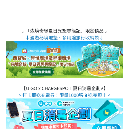
↓「森境奇緣夏日異想尋龍記」限定精品↓
↓漫遊秘境地墊、多用途旅行收納袋↓
【U GO x CHARGESPOT 夏日消暑企劃⚡】
> 打卡即送充電券！限量1000張🔋送完即止 <