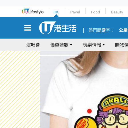
HK
Travel
Food
Beauty
熱門關鍵字：
公屋
演唱會
優惠著數
玩樂情報
購物