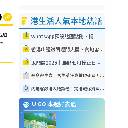
港生活人氣本地熱話
1
就加
WhatsApp預設貼圖點刪？揭1招「反向操作」還原簡潔介面 附3步實測教學
卷千
2
香港山邊鐵閘邊門大開？內地客困惑意義何在！網民神回覆：呢種叫法理性防禦
3
鬼門開2026｜農曆七月撞正日全食特別邪？專家警告切忌做一事！揭4大禁忌+2招保平安
4
奪命寄生蟲｜食生菜狂瀉首現死者！疫潮惡化錄1.8萬宗病例 揭洗菜3大謬誤
5
內地客歎港人唔識老！揭港鐵保鮮級冷氣 港人求放過：咪投訴
U GO 本週好去處