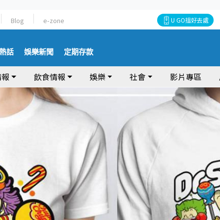
Blog
e-zone
U GO搵好去處
熱話
娛樂新聞
定期存款
情報
飲食情報
娛樂
社會
影片專區