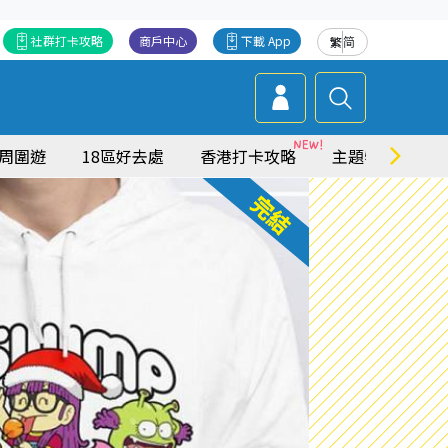
社群打卡攻略
商戶中心
下載 App
繁
简
周圍遊
18區好去處
香港打卡攻略
主題特集