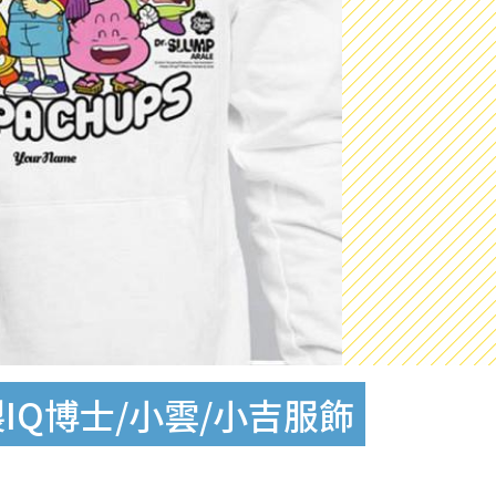
製IQ博士/小雲/小吉服飾