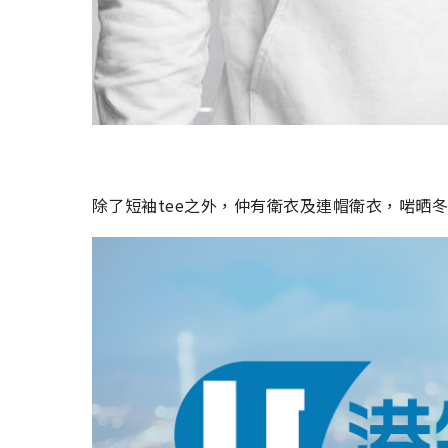
除了短袖
tee之外
，仲有衛衣及連帽衛衣，啱晒