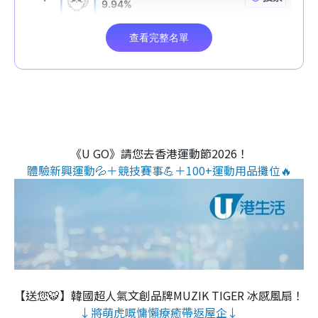
《U GO》請您去香港運動節2026！
體驗新興運動💦＋競技賽事💪＋100+運動用品攤位🔥
【送您🐯】韓國超人氣文創品牌MUZIK TIGER 冰感風扇！
↓將萌虎嘅慵懶療癒帶返屋企↓