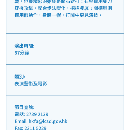
戰，但最精彩的始終是關石對打：石堅擅用雙刀
穿梭攻擊，配合步法變化，招招凌厲；關德興則
擅用假動作，身體一幌，打鬧中更見演技。
演出時間:
87分鐘
類別:
表演藝術及電影
節目查詢:
電話: 2739 2139
Email: hkfa@lcsd.gov.hk
Fax: 2311 5229