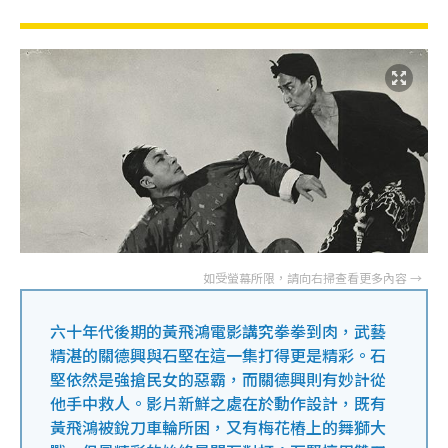
六十年代後期的黃飛鴻電影講究拳拳到肉，武藝
精湛的關德興與石堅在這一集打得更是精彩。石
堅依然是強搶民女的惡霸，而關德興則有妙計從
他手中救人。影片新鮮之處在於動作設計，既有
黃飛鴻被銳刀車輪所困，又有梅花樁上的舞獅大