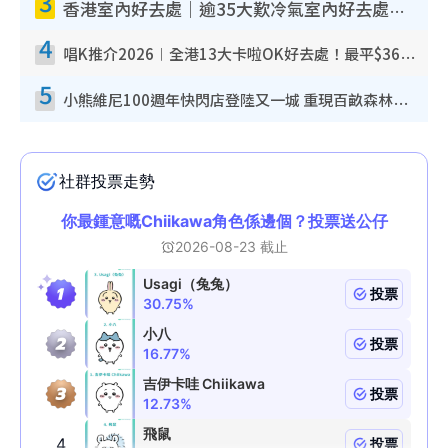
3
香港室內好去處｜逾35大歎冷氣室內好去處推介 室內活動免費避雨無懼落雨
4
唱K推介2026︱全港13大卡啦OK好去處！最平$36起 日文K都有！(附地址+收費詳情)
5
小熊維尼100週年快閃店登陸又一城 重現百畝森林經典場景／獨家限定盲盒登場／專屬DIY香水