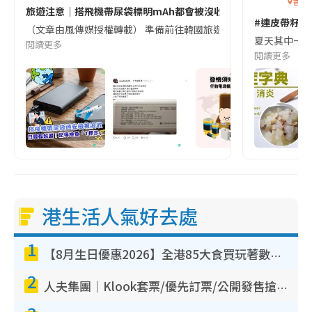
香港
旅遊注意｜搭飛機帶尿袋標明mAh都會被沒收😱出發前切記檢查「1
#連皮帶籽都
（文章由風傳媒授權轉載） 準備前往韓國旅遊的民眾，近期要特別留
夏天其中一種時
閱讀更多
閱讀更多
港生活人氣好去處
1
【8月生日優惠2026】全港85大食買玩著數攻略 自助餐/火鍋放題同行免費＋誠品/DONKI送現金券
2
人夫集團｜Klook套票/優先訂票/公開發售搶飛攻略！附票價.購票連結.場地座位表