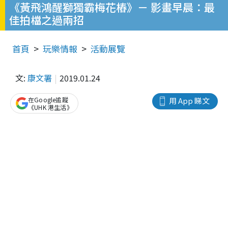
《黃飛鴻醒獅獨霸梅花樁》－ 影畫早晨：最
佳拍檔之過兩招
首頁
玩樂情報
活動展覽
文:
康文署
2019.01.24
在Google追蹤
用 App 睇文
《UHK 港生活》