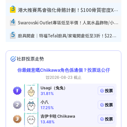
3
港大推賽馬會強化骨骼計劃！$100骨質密度X光檢查 完成免費運動訓練送超市禮券！附參加資格
4
Swarovski Outlet專區低至半價！人氣水晶飾物/小擺設$138起！迪士尼款/水晶高跟鞋都有平
5
廚具開倉｜特福Tefal廚具/家電開倉低至3折！$220起買平底鍋/炒鑊/湯煲！電飯煲/吸塵機/燙斗$418起