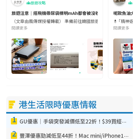
旅遊攻略
生
旅遊注意｜搭飛機帶尿袋標明mAh都會被沒收😱出發前切記檢查「1
呢款魚油大家
（文章由風傳媒授權轉載） 準備前往韓國旅遊的民眾，近期要特別留
💊 ｢精神返
閱讀更多
閱讀更多
港生活限時優惠情報
1
GU優惠｜手袋突發減價低至22折！$39買經典波士頓包/餃子袋！飾物同步減價$29起！
2
豐澤優惠勁減低至44折！Mac mini/iPhone17Pro大減價！廚房家電$220起