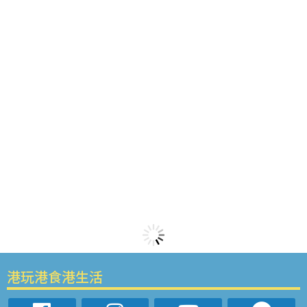
港玩港食港生活