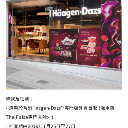
條款及細則 :
-
適用於香港
Häagen-Dazs™
專門店外賣自取
(
淺水灣
The Pulse
專門店除外
)
-
推廣期由
2019
年
1
月
25
日至
27
日