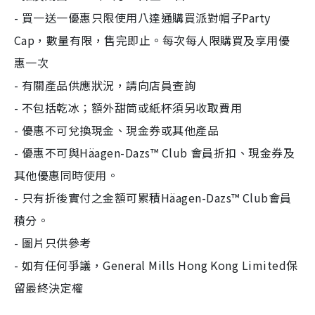
-
買一送一優惠只限使用八達通購買派對帽子
Party
Cap
，數量有限，售完即止。每次每人限購買及享用優
惠一次
-
有關產品供應狀況，請向店員查詢
-
不包括乾冰；額外甜筒或紙杯須另收取費用
-
優惠不可兌換現金、現金券或其他產品
-
優惠不可與
Häagen-Dazs™ Club
會員折扣、現金券及
其他優惠同時使用。
-
只有折後實付之金額可累積
Häagen-Dazs™ Club
會員
積分。
-
圖片只供參考
-
如有任何爭議，
General Mills Hong Kong Limited
保
留最終決定權