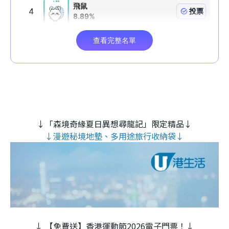
↓「森境奇緣夏日異想尋龍記」限定精品↓
↓漫遊秘境地墊、多用途旅行收納袋↓
↓ 【免費送】香港運動節2026電子門票！↓