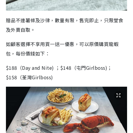
贈品不連薯條及沙律
，
數量有限，售完即止
，
只限堂食
及
外賣自取。
如顧客選擇
不享用買一送一優惠
，可以
原價
購買龍蝦
包，
每份價錢
如下：
$188（Day and Nite) ；$148（屯門Girlboss)；
$158（荃灣Girlboss)