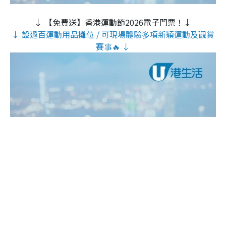
↓ 【免費送】香港運動節2026電子門票！↓
↓ 設過百運動用品攤位 / 可現場體驗多項新穎運動及觀賞
賽事🔥 ↓