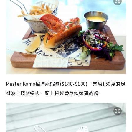
Master Kama招牌龍蝦包($148-$188)，有
約150克的
足
料
波士頓
龍蝦肉，配上
秘製
香草檸檬蛋黃醬。