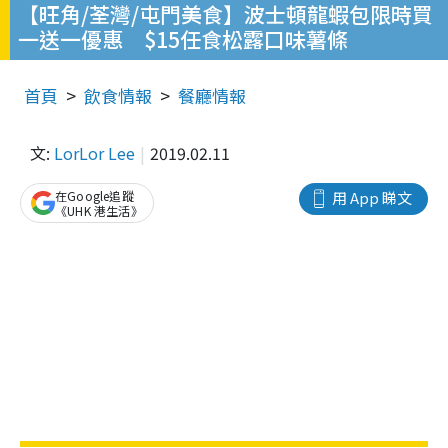
【旺角/荃灣/屯門美食】波士頓龍蝦包限時買
一送一優惠 $15任食松露口味薯條
首頁
飲食情報
餐廳情報
文:
LorLor Lee
2019.02.11
在Google追蹤
用 App 睇文
《UHK 港生活》