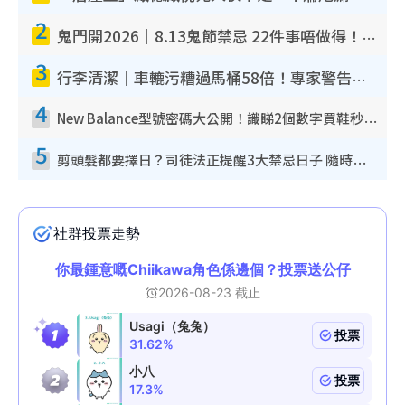
2
鬼門開2026｜8.13鬼節禁忌 22件事唔做得！燒肉、刺身要少食？半夜勿吹口哨/打呢個電話
3
行李清潔｜車轆污糟過馬桶58倍！專家警告忌用酒精抹 教1招免污手除菌
4
New Balance型號密碼大公開！識睇2個數字買鞋秒知功能免中伏 附5大熱門鞋款
5
剪頭髮都要擇日？司徒法正提醒3大禁忌日子 隨時剪走財運！呢日剪髮恐「剪壽命」？