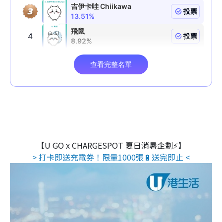
【U GO x CHARGESPOT 夏日消暑企劃⚡】
> 打卡即送充電券！限量1000張🔋送完即止 <