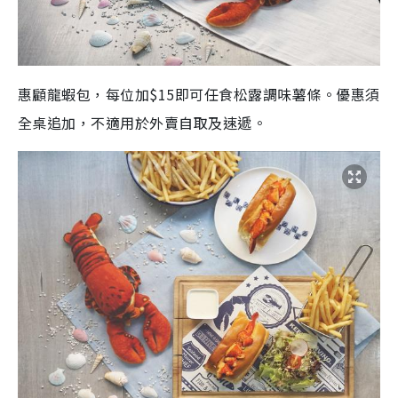
惠顧
龍蝦包
，
每位加$15
即可
任食松露調味薯條。
優惠
須
全桌追加，
不適用於外賣自取及速遞。