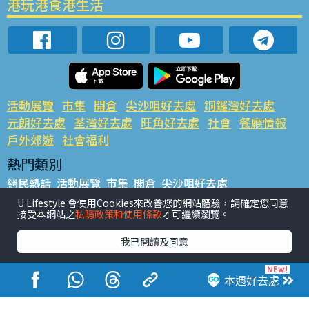
港玩港食港生活
活動展覽
市集
開倉
尖沙咀好去處
銅鑼灣好去處
元朗好去處
荃灣好去處
旺角好去處
社會
餐廳情報
戶外郊遊
社會福利
熱門類別
網民熱話
活動展覽
市集
開倉
尖沙咀好去處
銅鑼灣好去處
元朗好去處
荃灣好去處
旺角好去處
社會
U Lifestyle 會使用Cookies來改善您的網站體驗，請確定您同意
接受本網站之
私隱政策和使用條款
才可繼續瀏覽。
餐廳情報
戶外郊遊
熱門標籤
我已閱讀及同意
#UGO搵好去處
#人氣活動推介
#美食社群熱話
#親子玩樂好去處
#ULifestyle應用程式
#限時搶
本週好去處
#UJetso禮物放送
#ULifestyle商戶中心
#著數
#網絡熱話