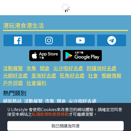
港玩港食港生活
活動展覽
市集
開倉
尖沙咀好去處
銅鑼灣好去處
元朗好去處
荃灣好去處
旺角好去處
社會
餐廳情報
戶外郊遊
社會福利
熱門類別
網民熱話
活動展覽
市集
開倉
尖沙咀好去處
銅鑼灣好去處
元朗好去處
荃灣好去處
旺角好去處
社會
U Lifestyle 會使用Cookies來改善您的網站體驗，請確定您同意
接受本網站之
私隱政策和使用條款
才可繼續瀏覽。
餐廳情報
戶外郊遊
熱門標籤
我已閱讀及同意