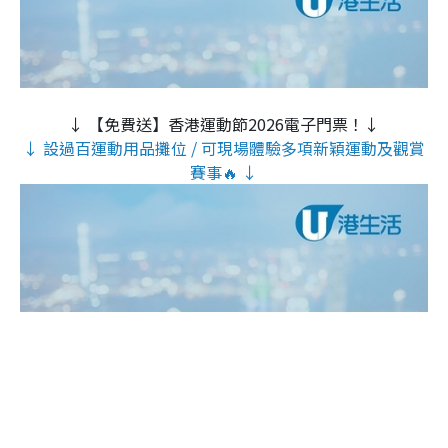
↓ 【免費送】香港運動節2026電子門票！↓
↓ 設過百運動用品攤位 / 可現場體驗多項新穎運動及觀賞
賽事🔥 ↓