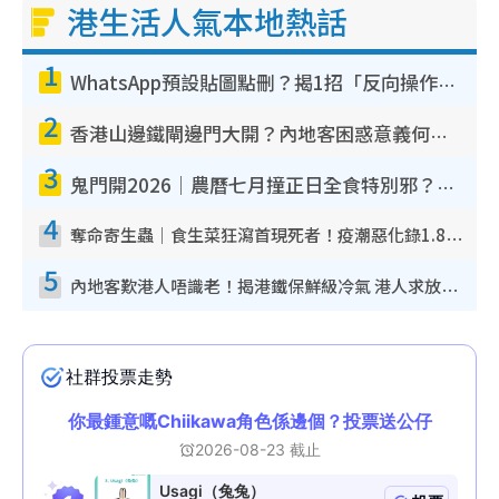
港生活人氣本地熱話
1
WhatsApp預設貼圖點刪？揭1招「反向操作」還原簡潔介面 附3步實測教學
2
香港山邊鐵閘邊門大開？內地客困惑意義何在！網民神回覆：呢種叫法理性防禦
3
鬼門開2026｜農曆七月撞正日全食特別邪？專家警告切忌做一事！揭4大禁忌+2招保平安
4
奪命寄生蟲｜食生菜狂瀉首現死者！疫潮惡化錄1.8萬宗病例 揭洗菜3大謬誤
5
內地客歎港人唔識老！揭港鐵保鮮級冷氣 港人求放過：咪投訴