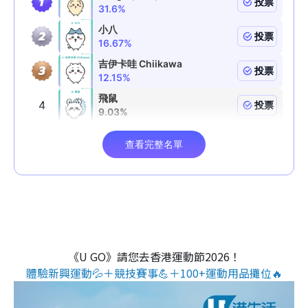
《U GO》請您去香港運動節2026！
體驗新興運動💦＋競技賽事💪＋100+運動用品攤位🔥