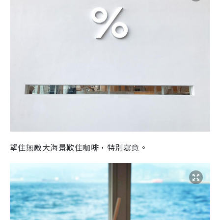
望住無敵大海景歎住咖啡，特別寫意。