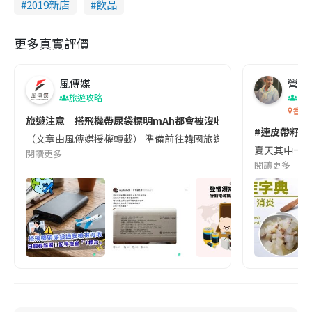
2019新店
飲品
更多真實評價
風傳媒
營養教
旅遊攻略
生
香港
旅遊注意｜搭飛機帶尿袋標明mAh都會被沒收😱出發前切記檢查「1
#連皮帶籽都
（文章由風傳媒授權轉載） 準備前往韓國旅遊的民眾，近期要特別留
夏天其中一種時
閱讀更多
閱讀更多