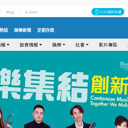
Blog
e-zone
U GO搵好去處
熱話
娛樂新聞
定期存款
情報
飲食情報
娛樂
社會
影片專區