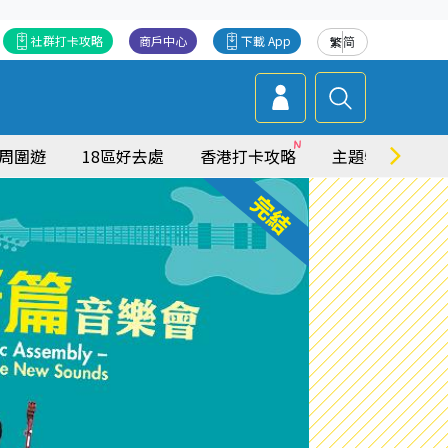
社群打卡攻略
商戶中心
下載 App
繁
简
周圍遊
18區好去處
香港打卡攻略
主題特集