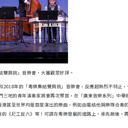
集結雙肩挑」音樂會，大獲觀眾好評。
和2018年的「粵樂集結雙肩挑」音樂會，反應超熱烈不特止，
澳門三地的青年演奏家將會再次聚首，在「廣東音樂系列」中舉
香港甚至世界均是首度演出的樂曲，例如由電結他與樂隊合奏
奏的《尺工反六》等！可謂在粵樂發展的道路上，承先啟後，