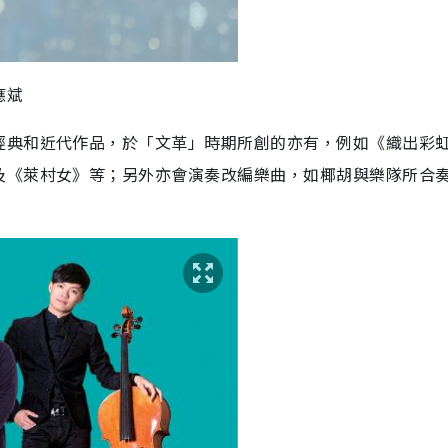
應斌
經典和近代作品，於「文革」時期所創的亦有，例如《織出彩
及《萊村女》等；另外亦會演奏改編樂曲，如椰胡與樂隊所合