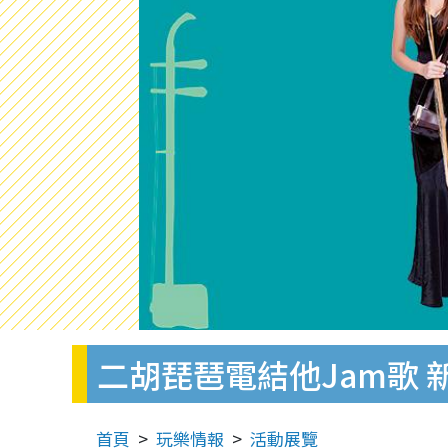
二胡琵琶電結他Jam歌 新派
首頁
玩樂情報
活動展覽