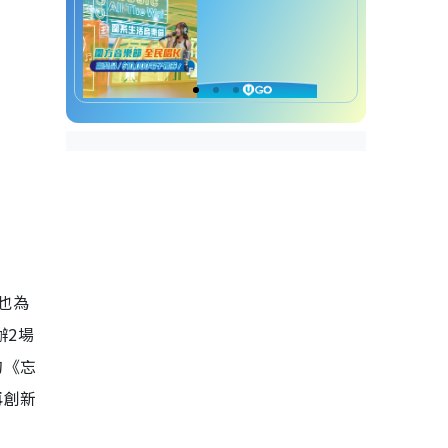
也為
辦2場
的《忘
再創新