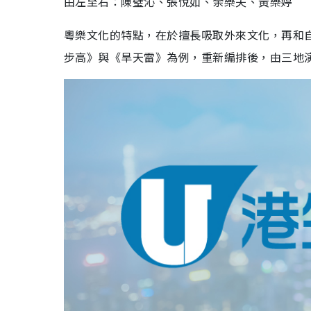
由左至右：陳璧沁、張悅如、余樂夫、黃樂婷
粵樂文化的特點，在於擅長吸取外來文化，再和
步高》與《旱天雷》為例，重新編排後，由三地