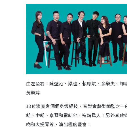
由左至右：陳璧沁、梁佳、賴應斌、余樂夫、譚
黃樂婷
13位演奏家個個身懷絕技，音樂會藝術總監之一
胡、中胡、秦琴和電結他，造詣驚人！另外其他
吶和大提琴等，演出極度豐富！