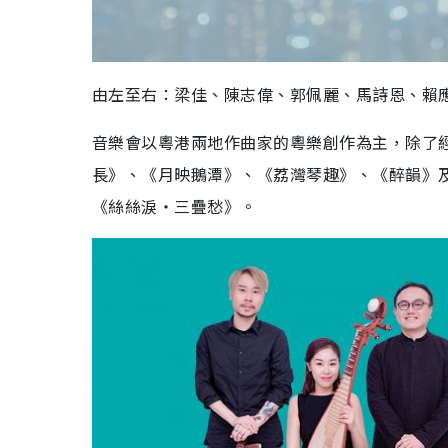
由左至右：梁佳、陳志偉、郭佩麗、馬詩恩、賴
音樂會以粵港兩地作曲家的粵樂創作為主，除了
長》、《月映鵝潭》、《荔灣琴趣》、《醉韻》
《絲絲淚‧三疊愁》。