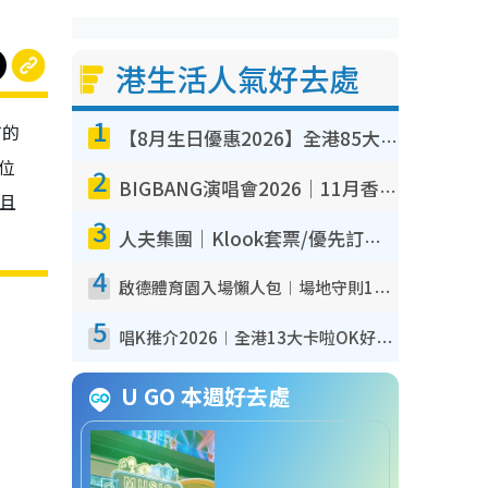
港生活人氣好去處
1
有的
【8月生日優惠2026】全港85大食買玩著數攻略 自助餐/火鍋放題同行免費＋誠品/DONKI送現金券
位
2
BIGBANG演唱會2026｜11月香港啟德開3場！實名制VIP申請、優先購票攻略
而且
3
人夫集團｜Klook套票/優先訂票/公開發售搶飛攻略！附票價.購票連結.場地座位表
4
啟德體育園入場懶人包︱場地守則12違禁品不可進場准帶細水樽但全場禁樽蓋！應援牌有限制！
5
唱K推介2026︱全港13大卡啦OK好去處！最平$36起 日文K都有！(附地址+收費詳情)
U GO 本週好去處