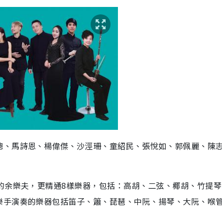
聰、馬詩恩、楊偉傑、沙涇珊、童紹民、張悅如、郭佩麗、陳
的余樂夫，更精通8樣樂器，包括：高胡、二弦、椰胡、竹提琴
樂手演奏的樂器包括笛子、簫、琵琶、中阮、揚琴、大阮、喉