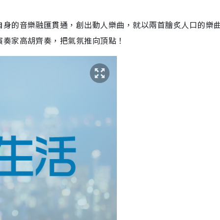
自身的音樂融匯貫通，創出動人樂曲，就以兩首膾炙人口的樂
演奏家高胡齊奏，把氣氛推向頂點！