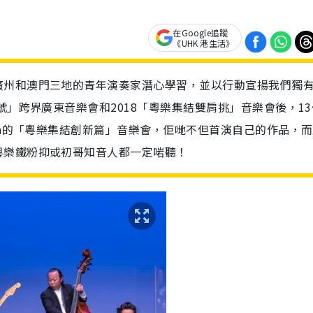
在Google追蹤
《UHK 港生活》
廣州和澳門三地的青年演奏家潛心學習，並以行動宣揚我們獨
號」跨界廣東音樂會和2018「粵樂集結雙肩挑」音樂會後，13
wn的「粵樂集結創新篇」音樂會，佢哋不但首演自己的作品，
粵樂鐵粉抑或初哥知音人都一定啱聽！