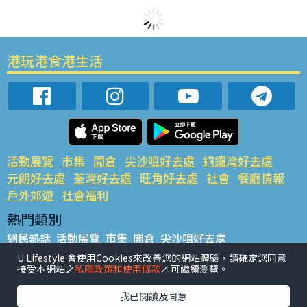
港玩港食港生活
活動展覽
市集
開倉
尖沙咀好去處
銅鑼灣好去處
元朗好去處
荃灣好去處
旺角好去處
社會
餐廳情報
戶外郊遊
社會福利
熱門類別
網民熱話
活動展覽
市集
開倉
尖沙咀好去處
銅鑼灣好去處
元朗好去處
荃灣好去處
旺角好去處
社會
U Lifestyle 會使用Cookies來改善您的網站體驗，請確定您同意
接受本網站之
私隱政策和使用條款
才可繼續瀏覽。
餐廳情報
戶外郊遊
熱門標籤
我已閱讀及同意