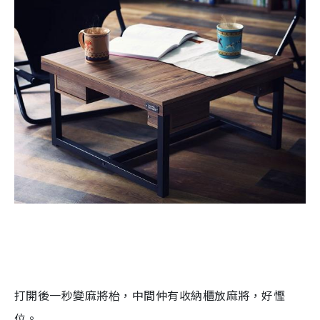
打開後一秒變麻將枱，中間仲有
收納櫃放
麻將，好慳
位。