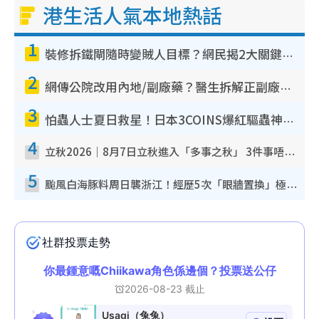
港生活人氣本地熱話
1
裝修拆鐵閘隨時變賊人目標？網民揭2大關鍵用途：裝新式等於白裝？附新舊鐵閘分別
2
網傳公院改用內地/副廠藥？醫生拆解正副廠分別 揭4類人換藥隨時出事
3
怕蟲人士夏日救星！日本3COINS爆紅驅蟲神器$45起 1招「全程免觸碰」輕鬆搞定小強
4
立秋2026｜8月7日立秋進入「多事之秋」 3件事唔做得！專家教6招開運 清枱頭／銀包納氣接好運
5
颱風白海豚料周日襲浙江！經歷5次「眼牆置換」極罕見 成登陸內地最長途颱風