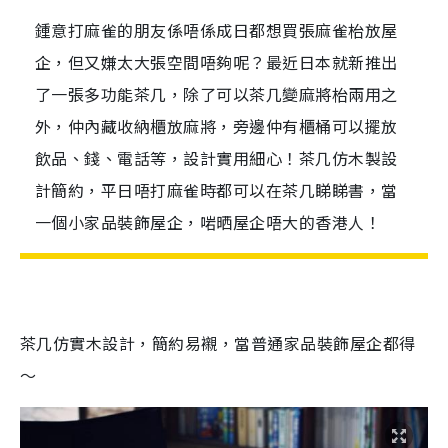
鍾意打麻雀的朋友係唔係成日都想買張麻雀枱放屋
企，但又嫌太大張空間唔夠呢？最近日本就新推出
了一張多功能茶几，除了可以茶几變麻將枱兩用之
外，仲內藏收納櫃放麻將，旁邊仲有櫃桶可以擺放
飲品、錢、電話等，設計實用細心！茶几仿木製設
計簡約，平日唔打麻雀時都可以在茶几睇睇書，當
一個小家品裝飾屋企，啱晒屋企唔大的香港人！
茶几仿實木設計，簡約易襯，當普通家品裝飾屋企都得
～