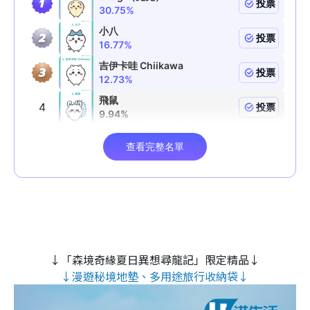
↓「森境奇緣夏日異想尋龍記」限定精品↓
↓漫遊秘境地墊、多用途旅行收納袋↓