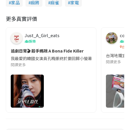
家品
麻將
麻雀
家電
更多真實評價
Just_A_Girl_eats
co c
娛樂
吹
台灣
追劇日常🎬 殺手媽咪 A Bona Fide Killer
台灣地鐵宣
我最愛的韓國女演員孔曉振終於要回歸小螢幕啦!這次的劇本改編自同名
閱讀更多
閱讀更多