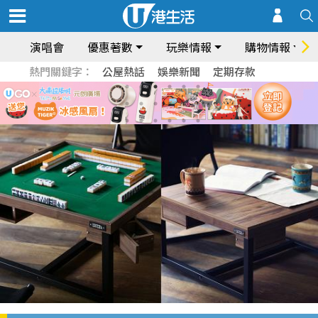
演唱會
優惠著數
玩樂情報
購物情報
熱門關鍵字：
公屋熱話
娛樂新聞
定期存款