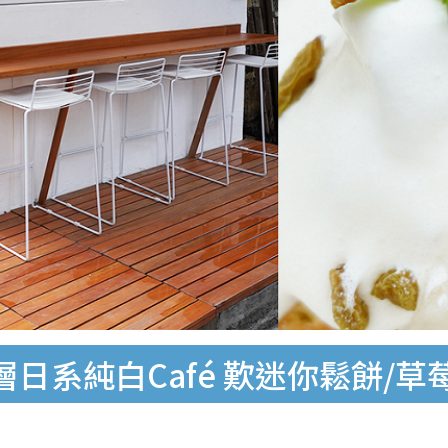
日系純白Café 歎迷你鬆餅/草