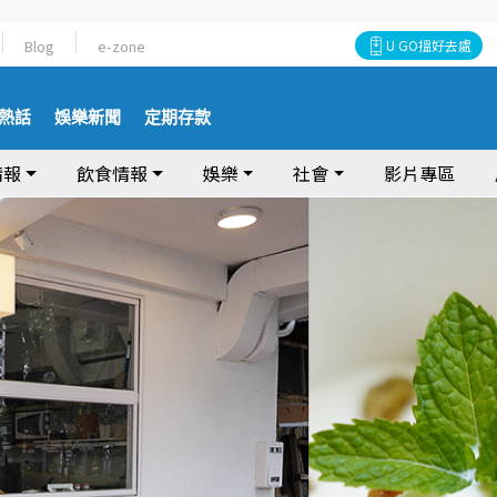
Blog
e-zone
U GO搵好去處
熱話
娛樂新聞
定期存款
情報
飲食情報
娛樂
社會
影片專區