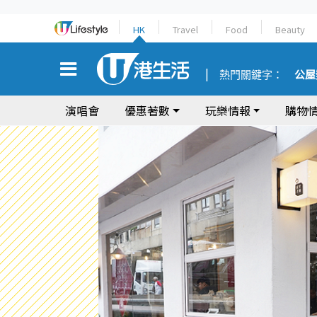
HK
Travel
Food
Beauty
熱門關鍵字：
公屋
演唱會
優惠著數
玩樂情報
購物