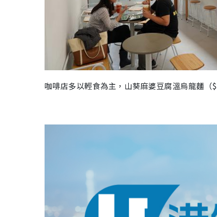
咖啡店多以輕食為主，山葵麻婆豆腐溫烏龍麵（
$