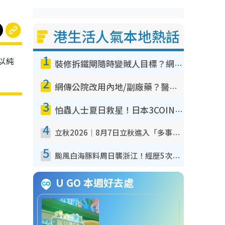
港生活人氣本地熱話
1
以純
裝修拆鐵閘隨時變賊人目標？網民揭2大關鍵用途：裝新式等於白裝？附新舊鐵閘分別
2
網傳公院改用內地/副廠藥？醫生拆解正副廠分別 揭4類人換藥隨時出事
3
怕蟲人士夏日救星！日本3COINS爆紅驅蟲神器$45起 1招「全程免觸碰」輕鬆搞定小強
4
立秋2026｜8月7日立秋進入「多事之秋」 3件事唔做得！專家教6招開運 清枱頭／銀包納氣接好運
5
颱風白海豚料周日襲浙江！經歷5次「眼牆置換」極罕見 成登陸內地最長途颱風
U GO 本週好去處