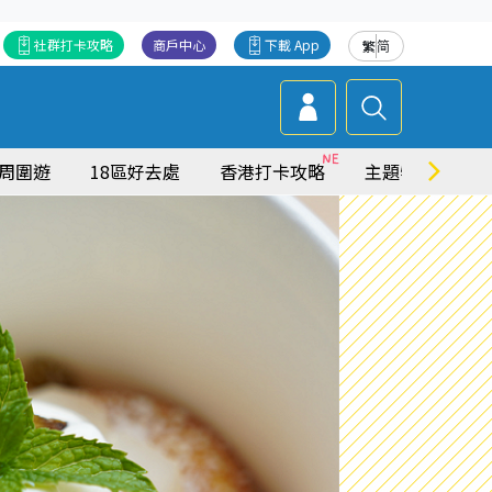
社群打卡攻略
商戶中心
下載 App
繁
简
周圍遊
18區好去處
香港打卡攻略
主題特集