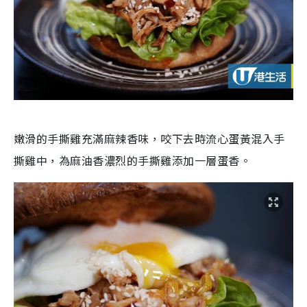
嫩滑的手撕雞充滿麻辣香味，咬下去時流心蛋黃混入手
撕雞中，為麻油香濃烈的手撕雞添加一層蛋香。