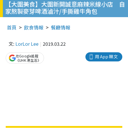
【大圍美食】大圍新開誠意麻辣米線小店 自
家熬製麥芽啤酒滷汁/手撕雞牛角包
首頁
飲食情報
餐廳情報
文:
LorLor Lee
2019.03.22
在Google追蹤
用 App 睇文
《UHK 港生活》