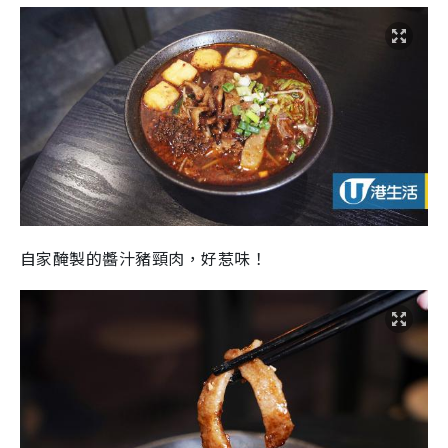
自家醃製的醬汁豬頸肉，好惹味！