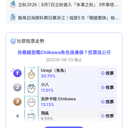
4
立秋2026｜8月7日立秋進入「多事之秋」 3件事唔做得！專家教6招開運 清枱頭／銀包納氣接好運
5
颱風白海豚料周日襲浙江！經歷5次「眼牆置換」極罕見 成登陸內地最長途颱風