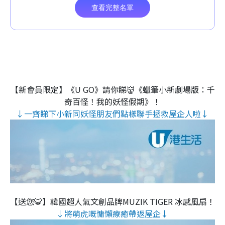
【新會員限定】《U GO》請你睇👹《蠟筆小新劇場版：千
奇百怪！我的妖怪假期》！
↓一齊睇下小新同妖怪朋友們點樣聯手拯救屋企人啦↓
【送您🐯】韓國超人氣文創品牌MUZIK TIGER 冰感風扇！
↓將萌虎嘅慵懶療癒帶返屋企↓