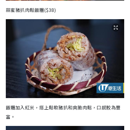
蒜蜜豬扒肉鬆飯糰($38)
飯糰加入紅米，搭上鬆軟豬扒和爽脆肉鬆，口感較為豐
富。