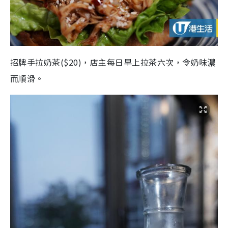
招牌手拉奶茶($20)，店主每日早上拉茶六次，令奶味濃
而順滑。