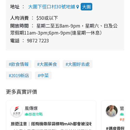
地址
大圍下徑口村30號地鋪
大圍
人均消費
$50或以下
開放時間
星期二至五8am-9pm，星期六、日及公
眾假期11am-3pm;6pm-9pm(逢星期一休息）
電話
9872 7223
飲食情報
大圍美食
大圍好去處
2019新店
中菜
更多真實評價
風傳媒
營養教
旅遊攻略
生
香港
旅遊注意｜搭飛機帶尿袋標明mAh都會被沒收😱出發前切記檢查「1
#連皮帶籽都