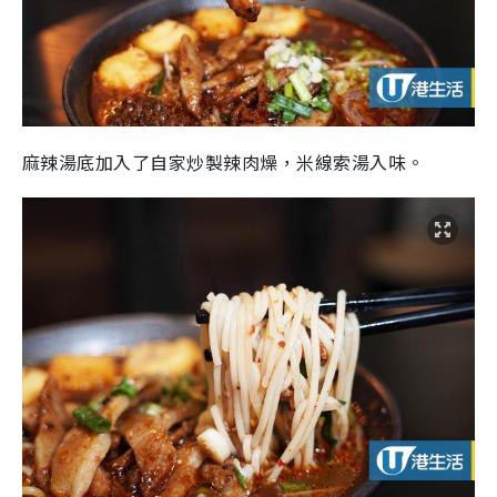
麻辣湯底加入了自家炒製辣肉燥，米線索湯入味。