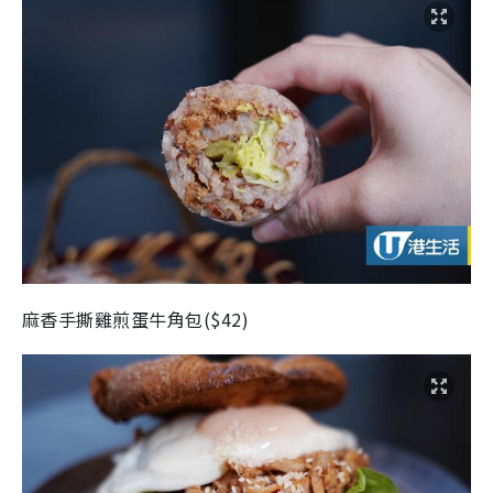
麻香手撕雞煎蛋牛角包($42)