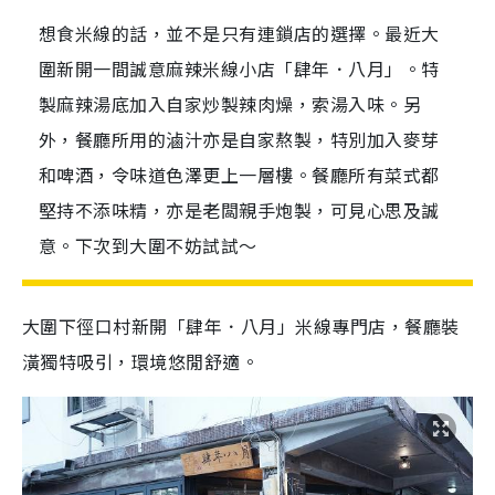
想食米線的話，並不是只有連鎖店的選擇。最近大
圍新開一間誠意麻辣米線小店「肆年．八月」。特
製麻辣湯底加入自家炒製辣肉燥，索湯入味。另
外，餐廳所用的滷汁亦是自家熬製，特別加入麥芽
和啤酒，令味道色澤更上一層樓。餐廳所有菜式都
堅持不添味精，亦是老闆親手炮製，可見心思及誠
意。下次到大圍不妨試試～
大圍下徑口村新開「肆年．八月」米線專門店，餐廳裝
潢獨特吸引，環境悠閒舒適。