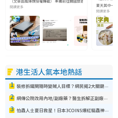
（文章由風傳媒授權轉載） 準備前往韓國旅遊的民眾，近期要特別留
夏天其中一種時
閱讀更多
閱讀更多
港生活人氣本地熱話
1
裝修拆鐵閘隨時變賊人目標？網民揭2大關鍵用途：裝新式等於白裝？附新舊鐵閘分別
2
網傳公院改用內地/副廠藥？醫生拆解正副廠分別 揭4類人換藥隨時出事
3
怕蟲人士夏日救星！日本3COINS爆紅驅蟲神器$45起 1招「全程免觸碰」輕鬆搞定小強