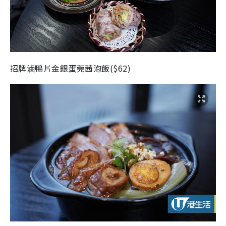
招牌滷鴨片金銀蛋莞茜泡飯($62)