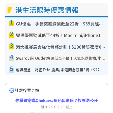
港生活限時優惠情報
1
GU優惠｜手袋突發減價低至22折！$39買經典波士頓包/餃子袋！飾物同步減價$29起！
2
豐澤優惠勁減低至44折！Mac mini/iPhone17Pro大減價！廚房家電$220起
3
港大推賽馬會強化骨骼計劃！$100骨質密度X光檢查 完成免費運動訓練送超市禮券！附參加資格
4
Swarovski Outlet專區低至半價！人氣水晶飾物/小擺設$138起！迪士尼款/水晶高跟鞋都有平
5
廚具開倉｜特福Tefal廚具/家電開倉低至3折！$220起買平底鍋/炒鑊/湯煲！電飯煲/吸塵機/燙斗$418起