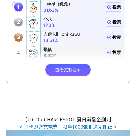
【U GO x CHARGESPOT 夏日消暑企劃⚡】
> 打卡即送充電券！限量1000張🔋送完即止 <