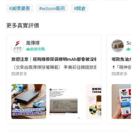
減價優惠
wilson衛訊
開倉
更多真實評價
風傳媒
Soul
旅遊攻略
生
旅遊注意｜搭飛機帶尿袋標明mAh都會被沒收😱出發前切記檢查「1
呢款魚油大家
（文章由風傳媒授權轉載） 準備前往韓國旅遊的民眾，近期要特別留
💊 ｢精神返
閱讀更多
閱讀更多