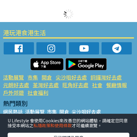
港玩港食港生活
活動展覽
市集
開倉
尖沙咀好去處
銅鑼灣好去處
元朗好去處
荃灣好去處
旺角好去處
社會
餐廳情報
戶外郊遊
社會福利
熱門類別
網民熱話
活動展覽
市集
開倉
尖沙咀好去處
銅鑼灣好去處
元朗好去處
荃灣好去處
旺角好去處
社會
U Lifestyle 會使用Cookies來改善您的網站體驗，請確定您同意
接受本網站之
私隱政策和使用條款
才可繼續瀏覽。
餐廳情報
戶外郊遊
熱門標籤