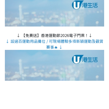
↓ 【免費送】香港運動節2026電子門票！↓
↓ 設過百運動用品攤位 / 可現場體驗多項新穎運動及觀賞
賽事🔥 ↓