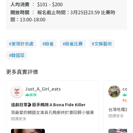
人均消費
$101 - $200
開放時間
報名截止時間：3月25日23:59 比賽時
間：13:00-18:00
荃灣好去處
麻雀
麻雀比賽
文娛藝術
韓國菜
更多真實評價
Just_A_Girl_eats
co c
娛樂
吹
台灣
追劇日常🎬 殺手媽咪 A Bona Fide Killer
台灣地鐵宣
我最愛的韓國女演員孔曉振終於要回歸小螢幕啦!這次的劇本改編自同名
閱讀更多
閱讀更多