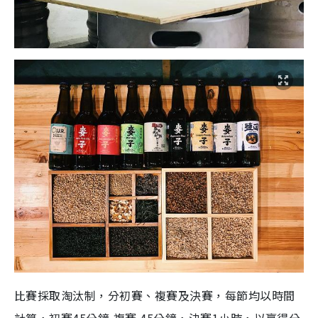
比賽採取淘汰制，分初賽、複賽及決賽，每節均以時間
計算，初賽45分鐘,複賽 45分鐘，決賽1小時，以贏得分