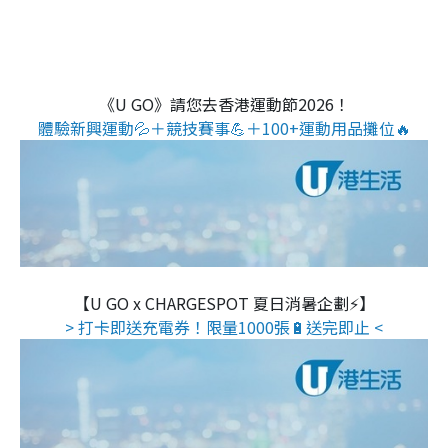
《U GO》請您去香港運動節2026！
體驗新興運動💦＋競技賽事💪＋100+運動用品攤位🔥
【U GO x CHARGESPOT 夏日消暑企劃⚡】
> 打卡即送充電券！限量1000張🔋送完即止 <