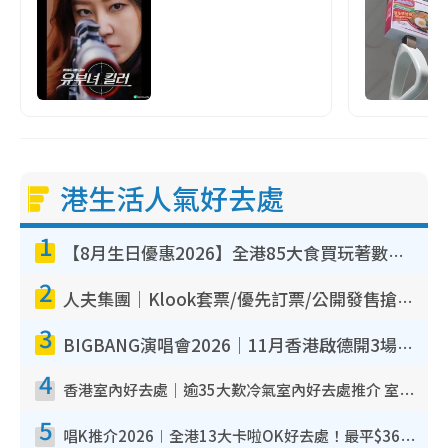
港生活人氣好去處
1
【8月生日優惠2026】全港85大食買玩著數攻略 自助餐/火鍋放題同行免費＋誠品/DONKI送現金券
2
人夫集團｜Klook套票/優先訂票/公開發售搶飛攻略！附票價.購票連結.場地座位表
3
BIGBANG演唱會2026｜11月香港啟德開3場！實名制VIP申請、優先購票攻略
4
香港室內好去處｜逾35大歎冷氣室內好去處推介 室內活動免費避雨無懼落雨
5
唱K推介2026︱全港13大卡啦OK好去處！最平$36起 日文K都有！(附地址+收費詳情)