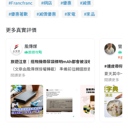
Francfranc
網店
優惠
減價
優惠著數
減價優惠
家電
家品
更多真實評價
風傳媒
營養教
旅遊攻略
生
香港
旅遊注意｜搭飛機帶尿袋標明mAh都會被沒收😱出發前切記檢查「1
#連皮帶籽都
（文章由風傳媒授權轉載） 準備前往韓國旅遊的民眾，近期要特別留
夏天其中一種時
閱讀更多
閱讀更多