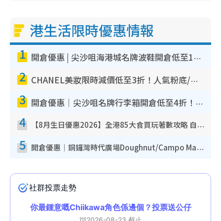
港生活限時優惠情報
1
開倉優惠 | 尖沙咀海港城名牌波鞋開倉低至1折！On鞋$899起／Joy&Peace鞋履$98起
2
CHANEL美妝限時減價低至3折！人氣粉底/唇膏/精華液低至$275！COCO香水都有平
3
開倉優惠｜尖沙咀名牌行李箱開倉低至4折！一連5日 American Tourister/ace./Hallmark $200起！
4
【8月生日優惠2026】全港85大食買玩著數攻略 自助餐/火鍋放題同行免費＋誠品/DONKI送現金券
5
開倉優惠｜銅鑼灣時代廣場Doughnut/Campo Marzio開倉低至1折！背囊、書包、手袋劈價$200起