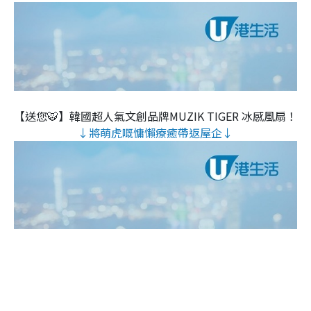
【送您🐯】韓國超人氣文創品牌MUZIK TIGER 冰感風扇！
↓將萌虎嘅慵懶療癒帶返屋企↓