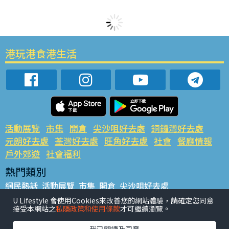
港玩港食港生活
活動展覽
市集
開倉
尖沙咀好去處
銅鑼灣好去處
元朗好去處
荃灣好去處
旺角好去處
社會
餐廳情報
戶外郊遊
社會福利
熱門類別
網民熱話
活動展覽
市集
開倉
尖沙咀好去處
銅鑼灣好去處
元朗好去處
荃灣好去處
旺角好去處
社會
U Lifestyle 會使用Cookies來改善您的網站體驗，請確定您同意
接受本網站之
私隱政策和使用條款
才可繼續瀏覽。
餐廳情報
戶外郊遊
熱門標籤