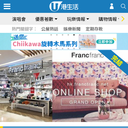
演唱會
優惠著數
玩樂情報
購物情報
熱門關鍵字：
公屋熱話
娛樂新聞
定期存款