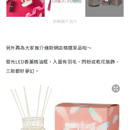
點擊圖片放大
另外再為大家推介幾款網店精選家品啦～
發光LED香薰精油瓶，入面有羽毛、閃粉或乾花裝飾，
三款都好夢幻。