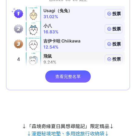
↓「森境奇緣夏日異想尋龍記」限定精品↓
↓漫遊秘境地墊、多用途旅行收納袋↓