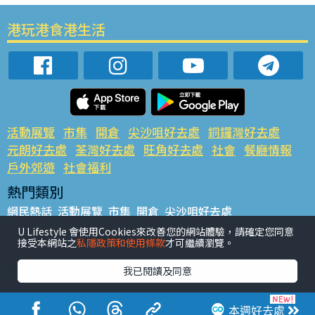
港玩港食港生活
活動展覽
市集
開倉
尖沙咀好去處
銅鑼灣好去處
元朗好去處
荃灣好去處
旺角好去處
社會
餐廳情報
戶外郊遊
社會福利
熱門類別
網民熱話
活動展覽
市集
開倉
尖沙咀好去處
銅鑼灣好去處
元朗好去處
荃灣好去處
旺角好去處
社會
U Lifestyle 會使用Cookies來改善您的網站體驗，請確定您同意
接受本網站之
私隱政策和使用條款
才可繼續瀏覽。
餐廳情報
戶外郊遊
熱門標籤
我已閱讀及同意
#UGO搵好去處
#人氣活動推介
#美食社群熱話
#親子玩樂好去處
#ULifestyle應用程式
#限時搶
本週好去處