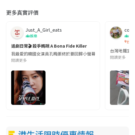
更多真實評價
Just_A_Girl_eats
co c
娛樂
吹
台灣
追劇日常🎬 殺手媽咪 A Bona Fide Killer
台灣地鐵宣
我最愛的韓國女演員孔曉振終於要回歸小螢幕啦!這次的劇本改編自同名
閱讀更多
閱讀更多
港生活限時優惠情報