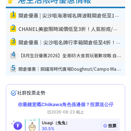
1
開倉優惠 | 尖沙咀海港城名牌波鞋開倉低至1折！On鞋$899起／Joy&Peace鞋履$98起
2
CHANEL美妝限時減價低至3折！人氣粉底/唇膏/精華液低至$275！COCO香水都有平
3
開倉優惠｜尖沙咀名牌行李箱開倉低至4折！一連5日 American Tourister/ace./Hallmark $200起！
4
【8月生日優惠2026】全港85大食買玩著數攻略 自助餐/火鍋放題同行免費＋誠品/DONKI送現金券
5
開倉優惠｜銅鑼灣時代廣場Doughnut/Campo Marzio開倉低至1折！背囊、書包、手袋劈價$200起