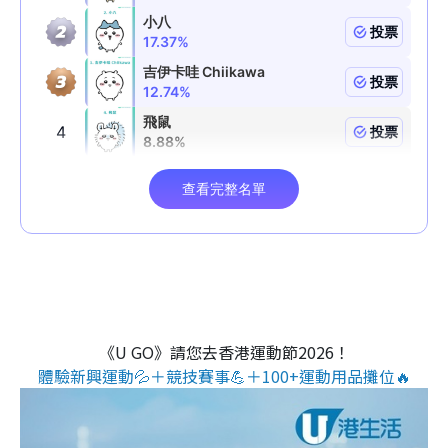
《U GO》請您去香港運動節2026！
體驗新興運動💦＋競技賽事💪＋100+運動用品攤位🔥