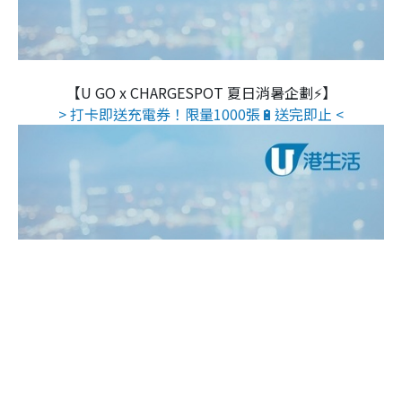
【U GO x CHARGESPOT 夏日消暑企劃⚡】
> 打卡即送充電券！限量1000張🔋送完即止 <