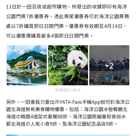
13日於一田百貨或超市購物，所發出的收據即印有海洋
公園門票7折優惠券，憑此票尾優惠券可於海洋公園票務
處以7折購買即日日間門票。優惠券有效期至4月14日，
可以優惠價購買最多4張即日日間門票。
+2
點擊圖片放大
另外，一田會員只要出示YATA-Fans手機App就可於海洋公
園北海道祭有美食購物優惠，包括：海洋公園冰極餐廳北
海道の精選4道菜式套餐88折、海洋公園熊貓薈和食尚水
都北海道の人氣小食9折、及海洋公園紀念品店9折。