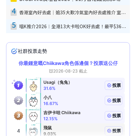
4
香港室內好去處｜逾35大歎冷氣室內好去處推介 室內活動免費避雨無懼落雨
5
唱K推介2026︱全港13大卡啦OK好去處！最平$36起 日文K都有！(附地址+收費詳情)