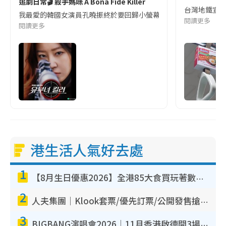
追劇日常🎬 殺手媽咪 A Bona Fide Killer
台灣地鐵宣
我最愛的韓國女演員孔曉振終於要回歸小螢幕啦!這次的劇本改編自同名
閱讀更多
閱讀更多
港生活人氣好去處
1
【8月生日優惠2026】全港85大食買玩著數攻略 自助餐/火鍋放題同行免費＋誠品/DONKI送現金券
2
人夫集團｜Klook套票/優先訂票/公開發售搶飛攻略！附票價.購票連結.場地座位表
3
BIGBANG演唱會2026｜11月香港啟德開3場！實名制VIP申請、優先購票攻略