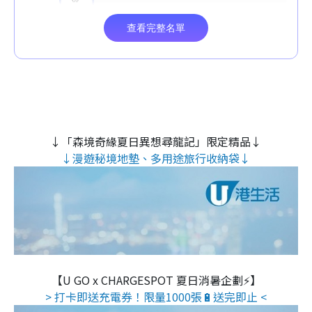
↓「森境奇緣夏日異想尋龍記」限定精品↓
↓漫遊秘境地墊、多用途旅行收納袋↓
【U GO x CHARGESPOT 夏日消暑企劃⚡】
> 打卡即送充電券！限量1000張🔋送完即止 <