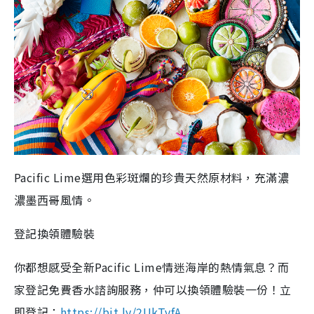
Pacific Lime
選用色彩斑爛的珍貴天然原材料，充滿濃
濃墨⻄哥風情。
登記換領體驗裝
你都想感受全新
Pacific Lime
情迷海岸的熱情氣息？而
家登記免費香水諮詢服務，仲可以換領體驗裝一份！立
即登記：
https://bit.ly/2UkTvfA