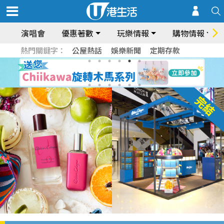
演唱會
優惠著數
玩樂情報
購物情報
熱門關鍵字：
公屋熱話
娛樂新聞
定期存款