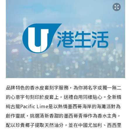
品牌特色的香水皮套刻字服務，為你將名字或獨一無二
的心意字句刻印於皮套上，送禮自用同樣貼心。全新精
純古龍
Pacific Lime
是以熱情墨西哥海岸的海灘派對為
創作靈感，挑選清新香甜的墨⻄哥⻘檸作為香水主角，
配以珍貴椰子提取天然油分，並在中國尤加利、⻄⻄里