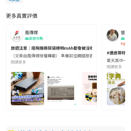
更多真實評價
風傳媒
營養教
旅遊攻略
生
香港
旅遊注意｜搭飛機帶尿袋標明mAh都會被沒收😱出發前切記檢查「1
#連皮帶籽都
（文章由風傳媒授權轉載） 準備前往韓國旅遊的民眾，近期要特別留
夏天其中一種時
閱讀更多
閱讀更多