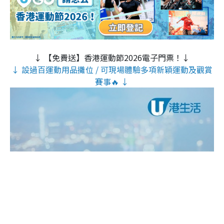
↓ 【免費送】香港運動節2026電子門票！↓
↓ 設過百運動用品攤位 / 可現場體驗多項新穎運動及觀賞
賽事🔥 ↓