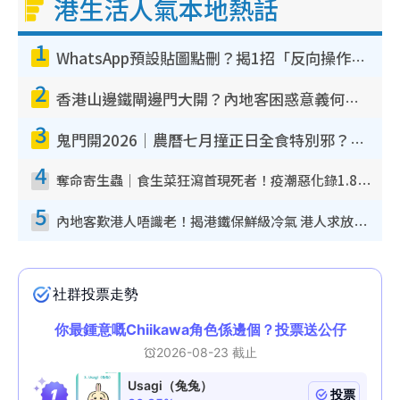
港生活人氣本地熱話
1
WhatsApp預設貼圖點刪？揭1招「反向操作」還原簡潔介面 附3步實測教學
2
香港山邊鐵閘邊門大開？內地客困惑意義何在！網民神回覆：呢種叫法理性防禦
3
鬼門開2026｜農曆七月撞正日全食特別邪？專家警告切忌做一事！揭4大禁忌+2招保平安
4
奪命寄生蟲｜食生菜狂瀉首現死者！疫潮惡化錄1.8萬宗病例 揭洗菜3大謬誤
5
內地客歎港人唔識老！揭港鐵保鮮級冷氣 港人求放過：咪投訴