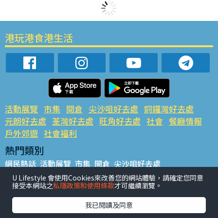
港玩港食港生活
活動展覽
市集
開倉
尖沙咀好去處
銅鑼灣好去處
元朗好去處
荃灣好去處
旺角好去處
社會
餐廳情報
戶外郊遊
社會福利
熱門類別
網民熱話
活動展覽
市集
開倉
尖沙咀好去處
銅鑼灣好去處
元朗好去處
荃灣好去處
旺角好去處
社會
U Lifestyle 會使用Cookies來改善您的網站體驗，請確定您同意
接受本網站之
私隱政策和使用條款
才可繼續瀏覽。
餐廳情報
戶外郊遊
熱門標籤
我已閱讀及同意
#UGO搵好去處
#人氣活動推介
#美食社群熱話