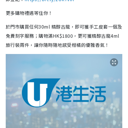
更多購物禮遇等住你！
於門市購買任何
30ml
精醇古龍，即可獲手工皮套一個及
免費刻字服務；購物滿
HK$1800
，更可獲精醇古龍
4ml
旅行裝兩件，讓你隨時隨地感受柑橘的優雅香氣！