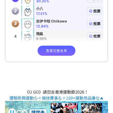
《U GO》請您去香港運動節2026！
體驗新興運動💦＋競技賽事💪＋100+運動用品攤位🔥