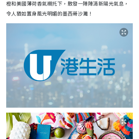
橙和美國薄荷香氣襯托下，散發一陣陣清新陽光氣息，
令人猶如置身風光明媚的墨⻄哥沙灘
!