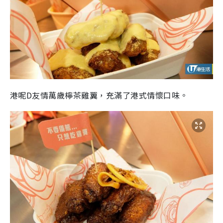
港呢D友情萬歲檸茶雞翼，充滿了港式情懷口味。