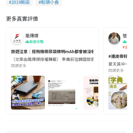
2019新店
街頭小食
更多真實評價
風傳媒
營養教
旅遊攻略
生
香港
旅遊注意｜搭飛機帶尿袋標明mAh都會被沒收😱出發前切記檢查「1
#連皮帶籽都
（文章由風傳媒授權轉載） 準備前往韓國旅遊的民眾，近期要特別留
夏天其中一種時
閱讀更多
閱讀更多