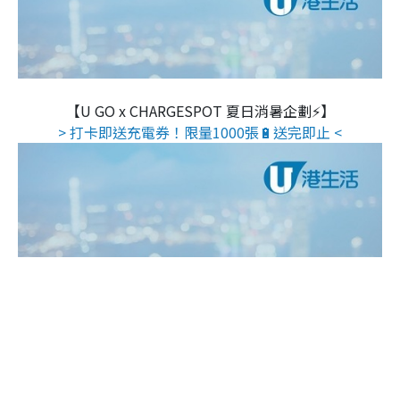
【U GO x CHARGESPOT 夏日消暑企劃⚡】
> 打卡即送充電券！限量1000張🔋送完即止 <