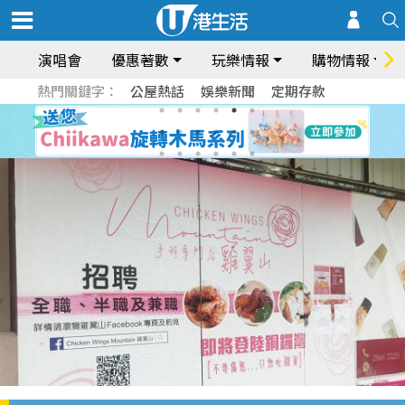
演唱會
優惠著數
玩樂情報
購物情報
熱門關鍵字：
公屋熱話
娛樂新聞
定期存款