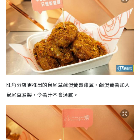
旺角分店更推出的鼠尾草鹹蛋黃哥雞翼，鹹蛋黃醬加入
鼠尾草煮製，令醬汁不會過膩。