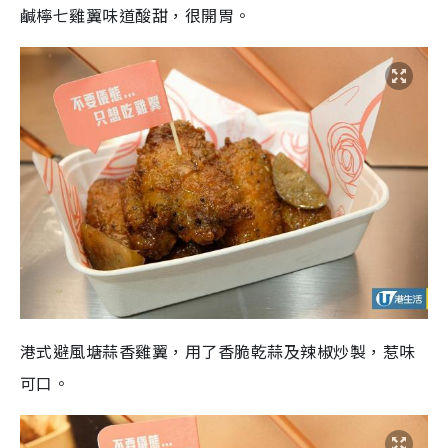
鹹檸七雞翼味道酸甜，很開胃。
港式避風塘蒜香雞翼，用了香脆乾蒜及辣椒炒製，惹味
可口。