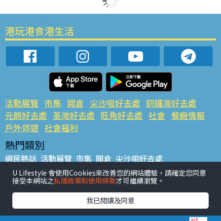
港玩港食港生活
活動展覽
市集
開倉
尖沙咀好去處
銅鑼灣好去處
元朗好去處
荃灣好去處
旺角好去處
社會
餐廳情報
戶外郊遊
社會福利
熱門類別
網民熱話
活動展覽
市集
開倉
尖沙咀好去處
銅鑼灣好去處
元朗好去處
荃灣好去處
旺角好去處
社會
U Lifestyle 會使用Cookies來改善您的網站體驗，請確定您同意
接受本網站之
私隱政策和使用條款
才可繼續瀏覽。
餐廳情報
戶外郊遊
熱門標籤
我已閱讀及同意
#UGO搵好去處
#人氣活動推介
#美食社群熱話