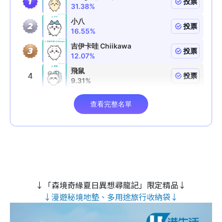
↓「森境奇緣夏日異想尋龍記」限定精品↓
↓漫遊秘境地墊、多用途旅行收納袋↓