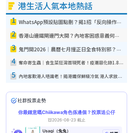
港生活人氣本地熱話
1
WhatsApp預設貼圖點刪？揭1招「反向操作」還原簡潔介面 附3步實測教學
2
香港山邊鐵閘邊門大開？內地客困惑意義何在！網民神回覆：呢種叫法理性防禦
3
鬼門開2026｜農曆七月撞正日全食特別邪？專家警告切忌做一事！揭4大禁忌+2招保平安
4
奪命寄生蟲｜食生菜狂瀉首現死者！疫潮惡化錄1.8萬宗病例 揭洗菜3大謬誤
5
內地客歎港人唔識老！揭港鐵保鮮級冷氣 港人求放過：咪投訴