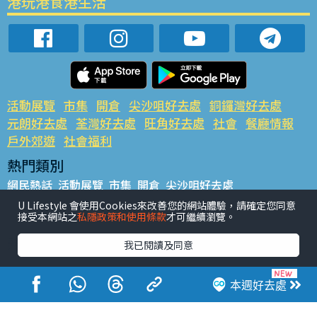
港玩港食港生活
活動展覽
市集
開倉
尖沙咀好去處
銅鑼灣好去處
元朗好去處
荃灣好去處
旺角好去處
社會
餐廳情報
戶外郊遊
社會福利
熱門類別
網民熱話
活動展覽
市集
開倉
尖沙咀好去處
銅鑼灣好去處
元朗好去處
荃灣好去處
旺角好去處
社會
U Lifestyle 會使用Cookies來改善您的網站體驗，請確定您同意
接受本網站之
私隱政策和使用條款
才可繼續瀏覽。
餐廳情報
戶外郊遊
熱門標籤
我已閱讀及同意
#UGO搵好去處
#人氣活動推介
#美食社群熱話
#親子玩樂好去處
#ULifestyle應用程式
#限時搶
本週好去處
#UJetso禮物放送
#ULifestyle商戶中心
#著數
#網絡熱話