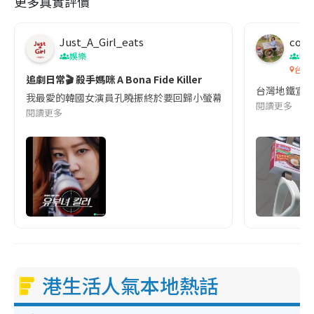
更多真實評價
Just_A_Girl_eats
co c
娛樂
吹
台灣
追劇日常🎬 殺手媽咪 A Bona Fide Killer
台灣地鐵宣
我最愛的韓國女演員孔曉振終於要回歸小螢幕啦!這次的劇本改編自同名
閱讀更多
閱讀更多
港生活人氣本地熱話