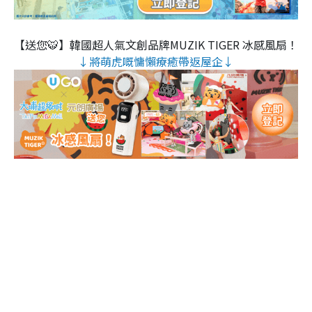
【送您🐯】韓國超人氣文創品牌MUZIK TIGER 冰感風扇！
↓將萌虎嘅慵懶療癒帶返屋企↓