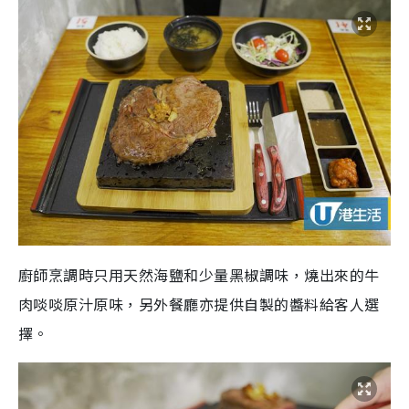
廚師烹調時只用天然海鹽和少量黑椒調味，燒出來的牛
肉啖啖原汁原味，另外餐廳亦提供自製的醬料給客人選
擇。