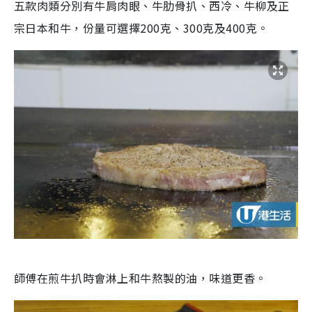
五款肉類分別有牛肩肉眼、牛肋骨扒、西冷、牛柳及正
宗日本和牛，份量可選擇200克、300克及400克。
師傅在煎牛扒時會淋上和牛熬製的油，味道更香。