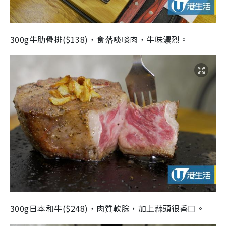
300g牛肋骨排($138)，食落啖啖肉，牛味濃烈。
300g日本和牛($248)，肉質軟腍，加上蒜頭很香口。