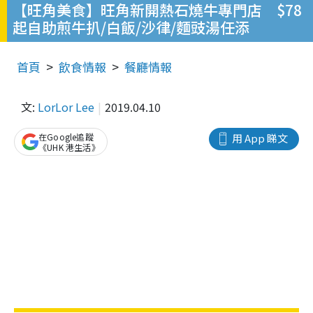
【旺角美食】旺角新開熱石燒牛專門店 $78
起自助煎牛扒/白飯/沙律/麵豉湯任添
首頁
飲食情報
餐廳情報
文:
LorLor Lee
2019.04.10
在Google追蹤
用 App 睇文
《UHK 港生活》