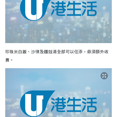
珍珠米白飯、沙律及麵豉湯全部可以任添，毋須額外收
費。