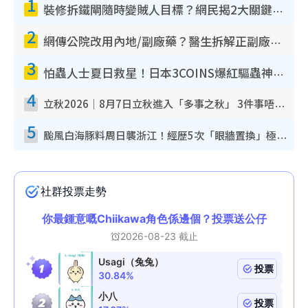
1
裝修拆鐵閘隨時變賊人目標？網民揭2大關鍵用途：裝新式等於白裝？附新舊鐵閘分別
2
網傳公院改用內地/副廠藥？醫生拆解正副廠分別 揭4類人換藥隨時出事
3
怕蟲人士夏日救星！日本3COINS爆紅驅蟲神器$45起 1招「全程免觸碰」輕鬆搞定小強
4
立秋2026｜8月7日立秋進入「多事之秋」 3件事唔做得！專家教6招開運 清枱頭／銀包納氣接好運
5
颱風白海豚料周日襲浙江！經歷5次「眼牆置換」極罕見 成登陸內地最長途颱風