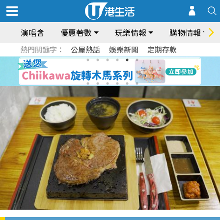
演唱會
優惠著數
玩樂情報
購物情報
熱門關鍵字：
公屋熱話
娛樂新聞
定期存款