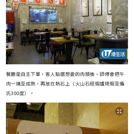
餐廳是自主下單，客人點選想要的肉類後，師傅會把牛
肉一燒至成熟，再放在熱石上（火山石經焗爐烤焗至攝
氏300度）。