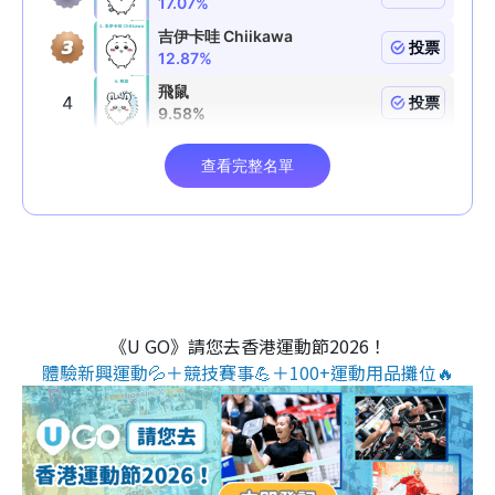
《U GO》請您去香港運動節2026！
體驗新興運動💦＋競技賽事💪＋100+運動用品攤位🔥