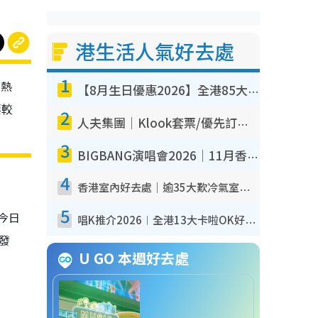
港生活人氣好去處
1
都熱
【8月生日優惠2026】全港85大食買玩著數攻略 自助餐/火鍋放題同行免費＋誠品/DONKI送現金券
要較
2
人夫集團｜Klook套票/優先訂票/公開發售搶飛攻略！附票價.購票連結.場地座位表
3
BIGBANG演唱會2026｜11月香港啟德開3場！實名制VIP申請、優先購票攻略
4
香港室內好去處｜逾35大歎冷氣室內好去處推介 室內活動免費避雨無懼落雨
5
，今日
唱K推介2026︱全港13大卡啦OK好去處！最平$36起 日文K都有！(附地址+收費詳情)
網發
U GO 本週好去處