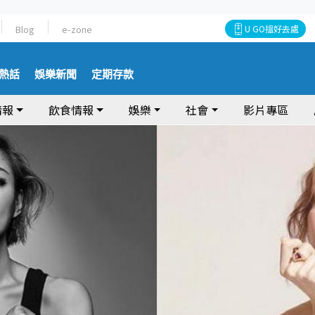
Blog
e-zone
U GO搵好去處
熱話
娛樂新聞
定期存款
情報
飲食情報
娛樂
社會
影片專區