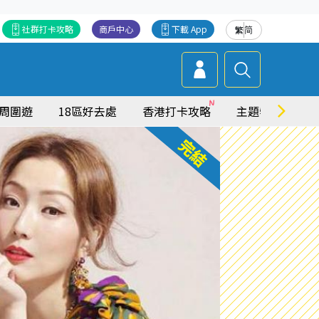
社群打卡攻略
商戶中心
下載 App
繁
简
周圍遊
18區好去處
香港打卡攻略
主題特集