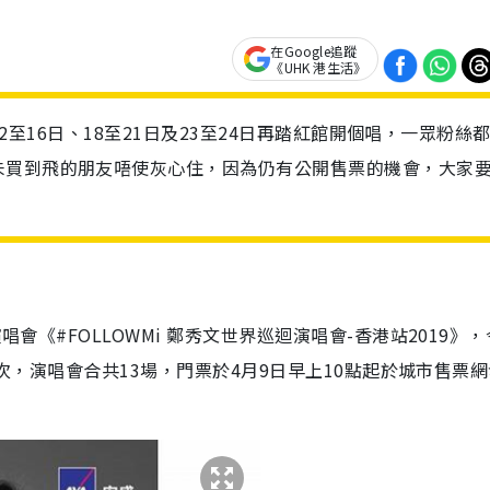
在Google追蹤
《UHK 港生活》
月12至16日、18至21日及23至24日再踏紅館開個唱，一眾粉絲
未買到飛的朋友唔使灰心住，因為仍有公開售票的機會，大家
演唱會《
#FOLLOWMi
鄭秀文世界巡迴演唱會
-
香港站
2019》
場次，演唱會合共13場，門票於4月9日早上10點起於城市售票