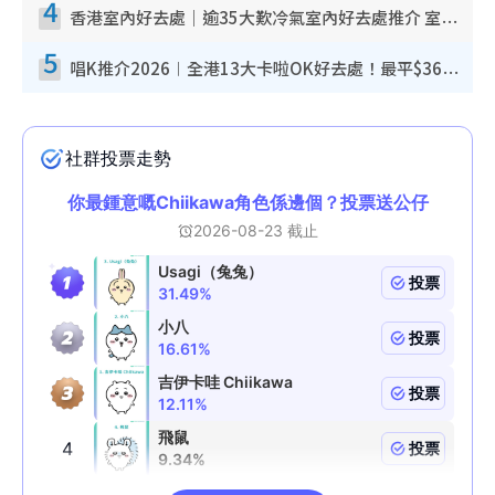
4
香港室內好去處｜逾35大歎冷氣室內好去處推介 室內活動免費避雨無懼落雨
5
唱K推介2026︱全港13大卡啦OK好去處！最平$36起 日文K都有！(附地址+收費詳情)