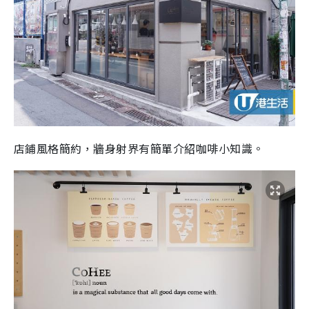
店鋪風格簡約，牆身射界有簡單介紹咖啡小知識。