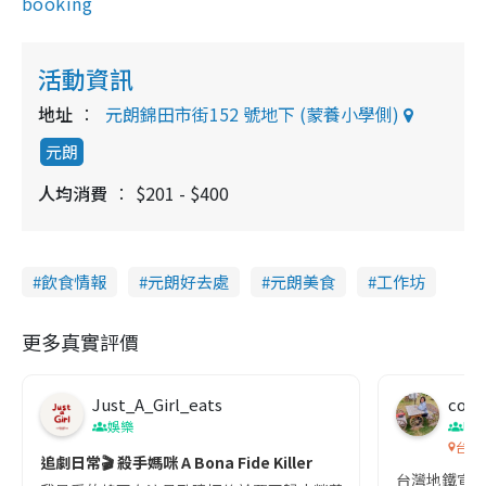
booking
活動資訊
地址
元朗錦田市街152 號地下 (蒙養小學側)
元朗
人均消費
$201 - $400
飲食情報
元朗好去處
元朗美食
工作坊
更多真實評價
Just_A_Girl_eats
co c
娛樂
吹
台灣
追劇日常🎬 殺手媽咪 A Bona Fide Killer
台灣地鐵宣