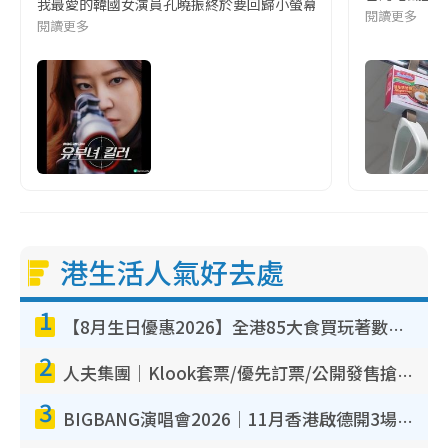
我最愛的韓國女演員孔曉振終於要回歸小螢幕啦!這次的劇本改編自同名
閱讀更多
閱讀更多
港生活人氣好去處
1
【8月生日優惠2026】全港85大食買玩著數攻略 自助餐/火鍋放題同行免費＋誠品/DONKI送現金券
2
人夫集團｜Klook套票/優先訂票/公開發售搶飛攻略！附票價.購票連結.場地座位表
3
BIGBANG演唱會2026｜11月香港啟德開3場！實名制VIP申請、優先購票攻略