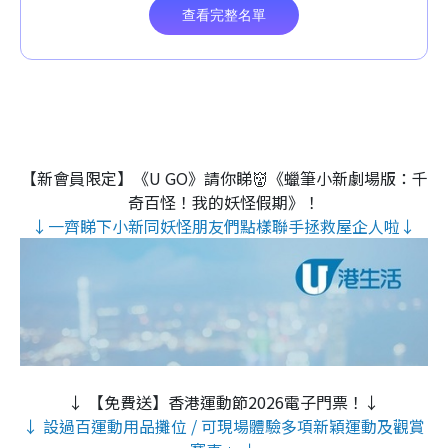
【新會員限定】《U GO》請你睇👹《蠟筆小新劇場版：千
奇百怪！我的妖怪假期》！
↓一齊睇下小新同妖怪朋友們點樣聯手拯救屋企人啦↓
↓ 【免費送】香港運動節2026電子門票！↓
↓ 設過百運動用品攤位 / 可現場體驗多項新穎運動及觀賞