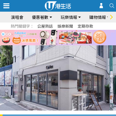
演唱會
優惠著數
玩樂情報
購物情報
熱門關鍵字：
公屋熱話
娛樂新聞
定期存款