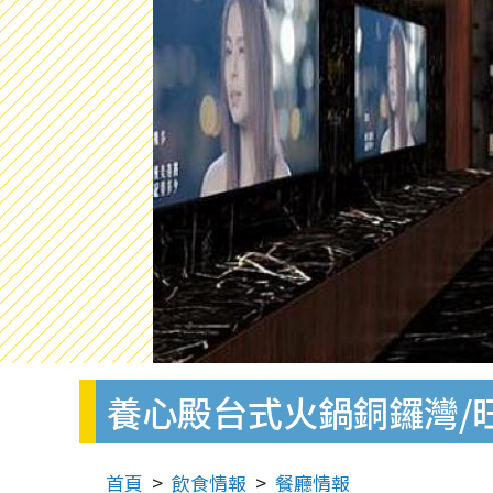
養心殿台式火鍋銅鑼灣/
首頁
飲食情報
餐廳情報