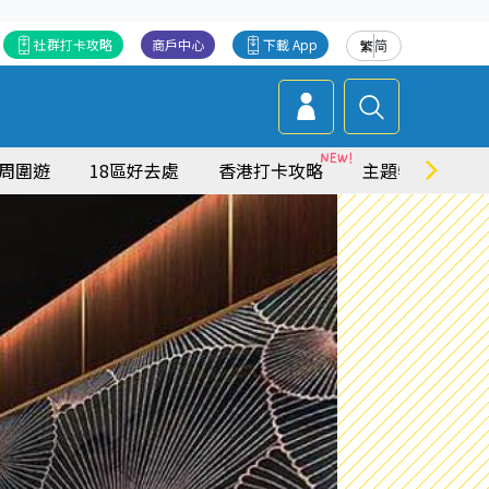
社群打卡攻略
商戶中心
下載 App
繁
简
周圍遊
18區好去處
香港打卡攻略
主題特集