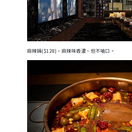
麻辣鍋($128)，麻辣味香濃，但不嗆口。