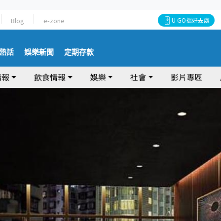
Blog
e-zone
U GO搵好去處
熱話
娛樂新聞
定期存款
情報
飲食情報
娛樂
社會
影片專區