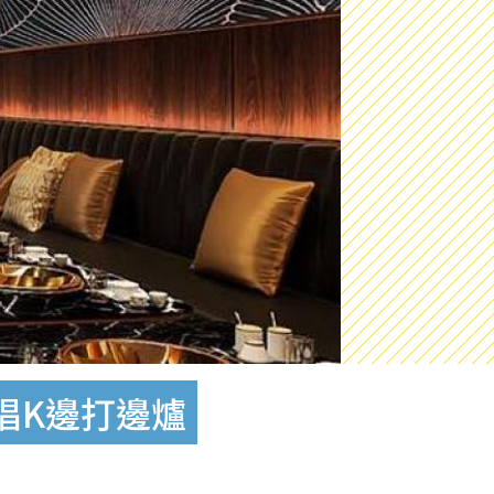
唱K邊打邊爐