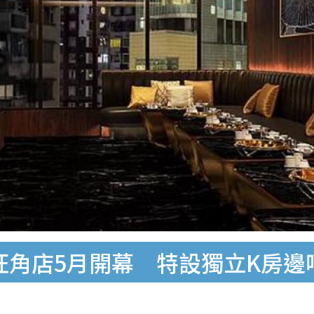
旺角店5月開幕 特設獨立K房邊