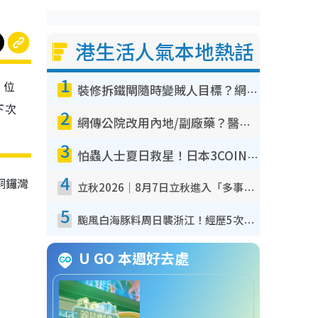
港生活人氣本地熱話
1
。位
裝修拆鐵閘隨時變賊人目標？網民揭2大關鍵用途：裝新式等於白裝？附新舊鐵閘分別
下次
2
網傳公院改用內地/副廠藥？醫生拆解正副廠分別 揭4類人換藥隨時出事
3
怕蟲人士夏日救星！日本3COINS爆紅驅蟲神器$45起 1招「全程免觸碰」輕鬆搞定小強
4
銅鑼灣
立秋2026｜8月7日立秋進入「多事之秋」 3件事唔做得！專家教6招開運 清枱頭／銀包納氣接好運
5
颱風白海豚料周日襲浙江！經歷5次「眼牆置換」極罕見 成登陸內地最長途颱風
U GO 本週好去處