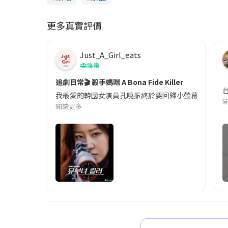
更多真實評價
Just_A_Girl_eats
娛樂
追劇日常🎬 殺手媽咪 A Bona Fide Killer
我最愛的韓國女演員孔曉振終於要回歸小螢幕啦!這次的劇
閱讀更多