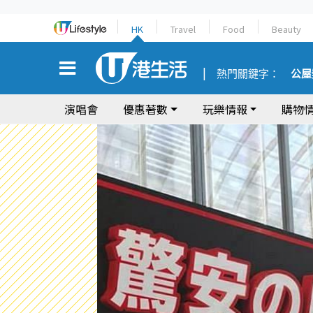
HK
Travel
Food
Beauty
熱門關鍵字：
公屋
演唱會
優惠著數
玩樂情報
購物