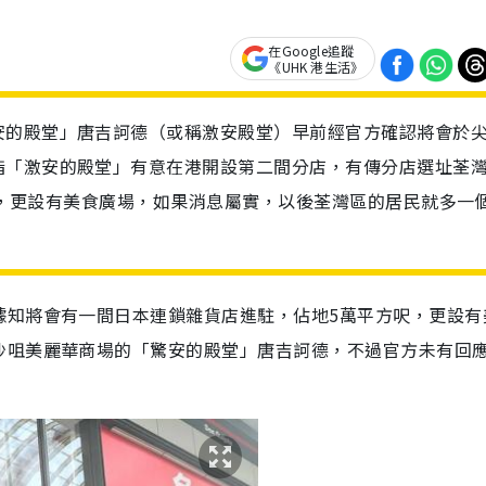
在Google追蹤
《UHK 港生活》
安的殿堂」唐吉訶德（或稱激安殿堂）早前經官方確認將會於
指「激安的殿堂」有意在港開設第二間分店，有傳分店選址荃
萬呎，更設有美食廣場，如果消息屬實，以後荃灣區的居民就多一
據知將會有一間日本連鎖雜貨店進駐，佔地
5
萬平方呎，更設有
沙咀美麗華商場的「驚安的殿堂」唐吉訶德，不過官方未有回