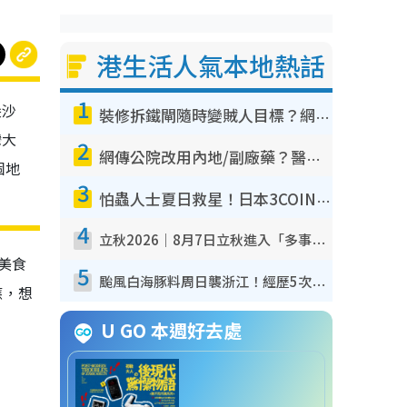
港生活人氣本地熱話
1
尖沙
裝修拆鐵閘隨時變賊人目標？網民揭2大關鍵用途：裝新式等於白裝？附新舊鐵閘分別
灣大
2
網傳公院改用內地/副廠藥？醫生拆解正副廠分別 揭4類人換藥隨時出事
個地
3
怕蟲人士夏日救星！日本3COINS爆紅驅蟲神器$45起 1招「全程免觸碰」輕鬆搞定小強
4
立秋2026｜8月7日立秋進入「多事之秋」 3件事唔做得！專家教6招開運 清枱頭／銀包納氣接好運
美食
5
颱風白海豚料周日襲浙江！經歷5次「眼牆置換」極罕見 成登陸內地最長途颱風
應，想
U GO 本週好去處