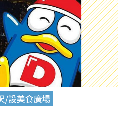
呎/設美食廣場