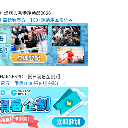
O》請您去香港運動節2026！
＋競技賽事💪＋100+運動用品攤位🔥
 CHARGESPOT 夏日消暑企劃⚡】
電券！限量1000張🔋送完即止 <