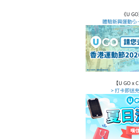
《U G
體驗新興運動💦
【U GO x
> 打卡即送充