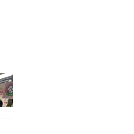
的職員,但其實暗地裡是負責處決逃過法網罪犯的阻擊手｡ 劇情從柳寶娜結束