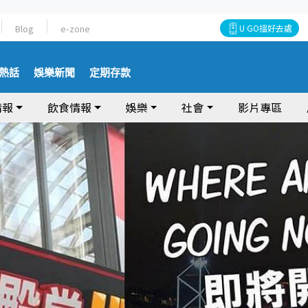
Blog
e-zone
U GO搵好去處
熱話
娛樂新聞
定期存款
情報
飲食情報
娛樂
社會
影片專區