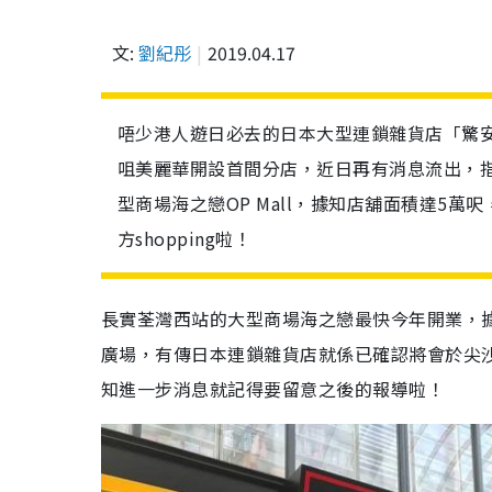
文:
劉紀彤
2019.04.17
唔少港人遊日必去的日本大型連鎖雜貨店「驚
咀美麗華開設首間分店，近日再有消息流出，
型商場海之戀OP Mall，據知店舖面積達5
方shopping啦！
長實荃灣西站的大型商場海之戀最快今年開業，
廣場，有傳日本連鎖雜貨店就係已確認將會於尖
知進一步消息就記得要留意之後的報導啦！