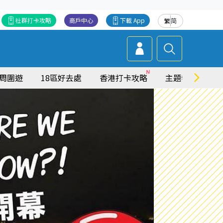
社群打卡攻略
商戶中心
下載 App
繁
简
周圍遊
18區好去處
香港打卡攻略
主題特集