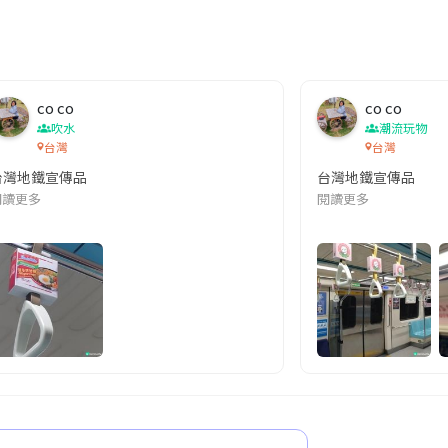
co co
co co
吹水
潮流玩物
台灣
台灣
台灣地鐵宣傳品
台灣地鐵宣傳品
本改編自同名網絡漫畫,故事主軸圍繞女主角柳寶娜 —— 表面上是一間公司
閱讀更多
閱讀更多