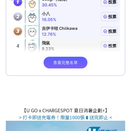
【U GO x CHARGESPOT 夏日消暑企劃⚡】
> 打卡即送充電券！限量1000張🔋送完即止 <