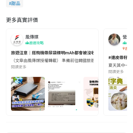
甜品
更多真實評價
風傳媒
營養教
旅遊攻略
生
香港
旅遊注意｜搭飛機帶尿袋標明mAh都會被沒收😱出發前切記檢查「1
#連皮帶籽都
（文章由風傳媒授權轉載） 準備前往韓國旅遊的民眾，近期要特別留
夏天其中一種時
閱讀更多
閱讀更多