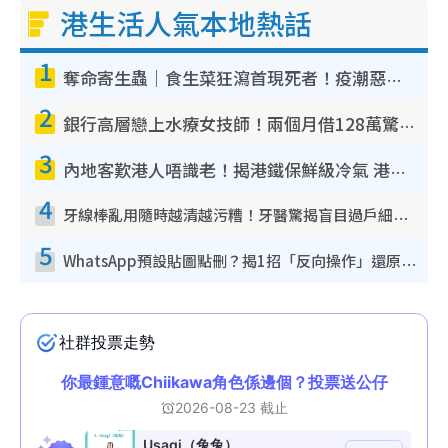
港生活人氣本地熱話
1
奪命寄生蟲｜食生菜狂瀉首現死者！疫潮惡化錄1.8萬宗病例 揭洗菜3大謬誤
2
銀行高層戀上水療女技師！兩個月借128萬驚覺「沉船」沉落火海 揭背後疑似邪教操控賣淫
3
內地客歎港人唔識老！揭港鐵保鮮級冷氣 港人求放過：咪投訴
4
牙線棒亂用隨時越清越污糟！牙醫驚揭盲目過戶細菌恐致蛀牙：呢種先係日常真保養
5
WhatsApp預設貼圖點刪？揭1招「反向操作」還原簡潔介面 附3步實測教學