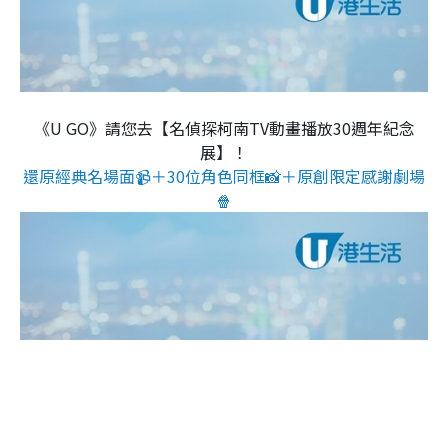
《U GO》請您去【名偵探柯南TV動畫播放30週年紀念
展】！
還原經典名場面📹＋30位角色同框📸＋原創限定感謝劇場
🍿