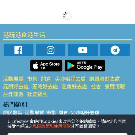
港玩港食港生活
活動展覽
市集
開倉
尖沙咀好去處
銅鑼灣好去處
元朗好去處
荃灣好去處
旺角好去處
社會
餐廳情報
戶外郊遊
社會福利
熱門類別
網民熱話
活動展覽
市集
開倉
尖沙咀好去處
銅鑼灣好去處
元朗好去處
荃灣好去處
旺角好去處
社會
U Lifestyle 會使用Cookies來改善您的網站體驗，請確定您同意
接受本網站之
私隱政策和使用條款
才可繼續瀏覽。
餐廳情報
戶外郊遊