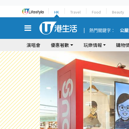
HK
Travel
Food
Beauty
熱門關鍵字：
公屋
演唱會
優惠著數
玩樂情報
購物