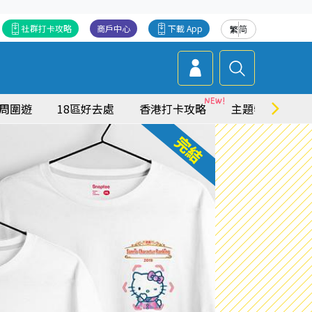
社群打卡攻略
商戶中心
下載 App
繁
简
周圍遊
18區好去處
香港打卡攻略
主題特集