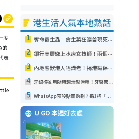
港生活人氣本地熱話
1
年一度
奪命寄生蟲｜食生菜狂瀉首現死者！疫潮惡化錄1.8萬宗病例 揭洗菜3大謬誤
色的
2
銀行高層戀上水療女技師！兩個月借128萬驚覺「沉船」沉落火海 揭背後疑似邪教操控賣淫
就代表
3
內地客歎港人唔識老！揭港鐵保鮮級冷氣 港人求放過：咪投訴
4
牙線棒亂用隨時越清越污糟！牙醫驚揭盲目過戶細菌恐致蛀牙：呢種先係日常真保養
tle
5
WhatsApp預設貼圖點刪？揭1招「反向操作」還原簡潔介面 附3步實測教學
U GO 本週好去處