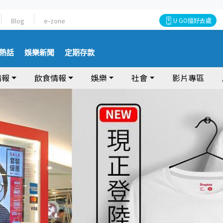
Blog
e-zone
U GO搵好去處
熱話
娛樂新聞
定期存款
情報
飲食情報
娛樂
社會
影片專區