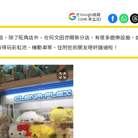
在Google追蹤
《UHK 港生活》
分店，除了旺角店外，在何文田亦開新分店，有很多遊樂設施，
有得玩彩虹池，機動車等，住附近的朋友唔好錯過啦！