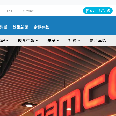
Blog
e-zone
U GO搵好去處
熱話
娛樂新聞
定期存款
情報
飲食情報
娛樂
社會
影片專區