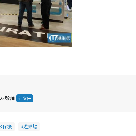
23號舖
何文田
公仔機
遊樂場