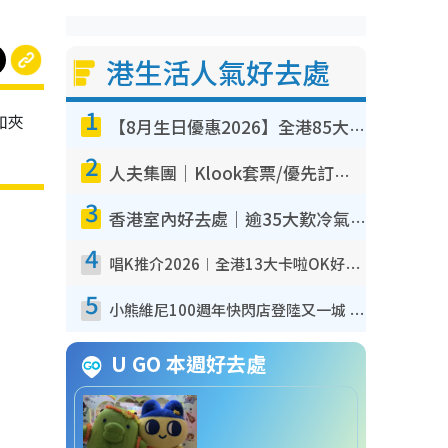
港生活人氣好去處
1
如夾
【8月生日優惠2026】全港85大食買玩著數攻略 自助餐/火鍋放題同行免費＋誠品/DONKI送現金券
2
人夫集團｜Klook套票/優先訂票/公開發售搶飛攻略！附票價.購票連結.場地座位表
3
香港室內好去處｜逾35大歎冷氣室內好去處推介 室內活動免費避雨無懼落雨
4
唱K推介2026︱全港13大卡啦OK好去處！最平$36起 日文K都有！(附地址+收費詳情)
5
小熊維尼100週年快閃店登陸又一城 重現百畝森林經典場景／獨家限定盲盒登場／專屬DIY香水
U GO 本週好去處