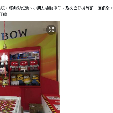
新機玩，經典彩虹池、小朋友機動車仔、及夾公仔機等都一應俱全
仔癮！