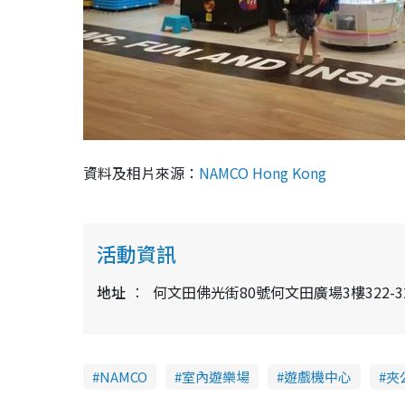
資料及相片來源：
NAMCO Hong Kong
活動資訊
地址
何文田佛光街80號何文田廣場3樓322-3
NAMCO
室內遊樂場
遊戲機中心
夾