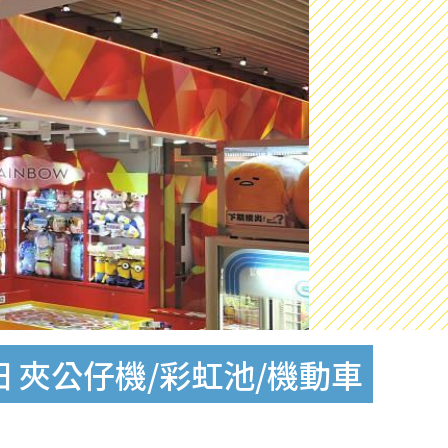
 夾公仔機/彩虹池/機動車