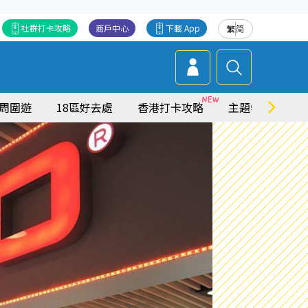
社群打卡攻略
商戶中心
下載 App
繁
简
周圍遊
18區好去處
香港打卡攻略
主題特集