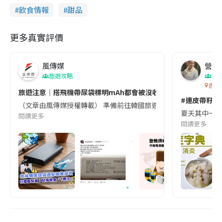
飲食情報
甜品
更多真實評價
風傳媒
營養教
旅遊攻略
生
香港
旅遊注意｜搭飛機帶尿袋標明mAh都會被沒收😱出發前切記檢查「1
#連皮帶籽都
（文章由風傳媒授權轉載） 準備前往韓國旅遊的民眾，近期要特別留
夏天其中一種時
閱讀更多
閱讀更多