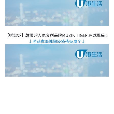
【送您🐯】韓國超人氣文創品牌MUZIK TIGER 冰感風扇！
↓將萌虎嘅慵懶療癒帶返屋企↓