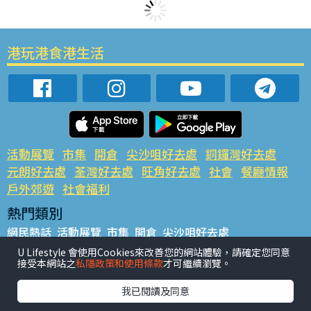
港玩港食港生活
活動展覽
市集
開倉
尖沙咀好去處
銅鑼灣好去處
元朗好去處
荃灣好去處
旺角好去處
社會
餐廳情報
戶外郊遊
社會福利
熱門類別
網民熱話
活動展覽
市集
開倉
尖沙咀好去處
銅鑼灣好去處
元朗好去處
荃灣好去處
旺角好去處
社會
U Lifestyle 會使用Cookies來改善您的網站體驗，請確定您同意
接受本網站之
私隱政策和使用條款
才可繼續瀏覽。
餐廳情報
戶外郊遊
熱門標籤
我已閱讀及同意
#UGO搵好去處
#人氣活動推介
#美食社群熱話