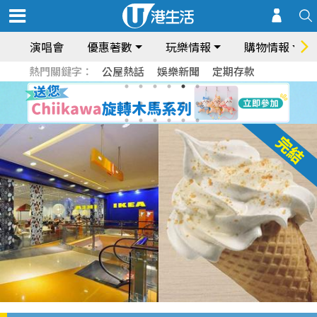
演唱會
優惠著數
玩樂情報
購物情報
熱門關鍵字：
公屋熱話
娛樂新聞
定期存款