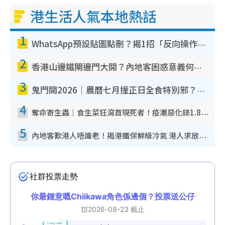
港生活人氣本地熱話
1
WhatsApp預設貼圖點刪？揭1招「反向操作」還原簡潔介面 附3步實測教學
2
香港山邊鐵閘邊門大開？內地客困惑意義何在！網民神回覆：呢種叫法理性防禦
3
鬼門開2026｜農曆七月撞正日全食特別邪？專家警告切忌做一事！揭4大禁忌+2招保平安
4
奪命寄生蟲｜食生菜狂瀉首現死者！疫潮惡化錄1.8萬宗病例 揭洗菜3大謬誤
5
內地客歎港人唔識老！揭港鐵保鮮級冷氣 港人求放過：咪投訴