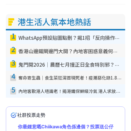
港生活人氣本地熱話
1
WhatsApp預設貼圖點刪？揭1招「反向操作」還原簡潔介面 附3步實測教學
2
香港山邊鐵閘邊門大開？內地客困惑意義何在！網民神回覆：呢種叫法理性防禦
3
鬼門開2026｜農曆七月撞正日全食特別邪？專家警告切忌做一事！揭4大禁忌+2招保平安
4
奪命寄生蟲｜食生菜狂瀉首現死者！疫潮惡化錄1.8萬宗病例 揭洗菜3大謬誤
5
內地客歎港人唔識老！揭港鐵保鮮級冷氣 港人求放過：咪投訴