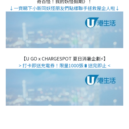
奇百怪！我的妖怪假期》！
↓一齊睇下小新同妖怪朋友們點樣聯手拯救屋企人啦↓
【U GO x CHARGESPOT 夏日消暑企劃⚡】
> 打卡即送充電券！限量1000張🔋送完即止 <