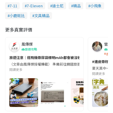
7-11
7-Eleven
迪士尼
精品
小飛象
小鹿斑比
文具精品
更多真實評價
風傳媒
營養教
旅遊攻略
生
香港
旅遊注意｜搭飛機帶尿袋標明mAh都會被沒收😱出發前切記檢查「1
#連皮帶籽都
（文章由風傳媒授權轉載） 準備前往韓國旅遊的民眾，近期要特別留
夏天其中一種時
閱讀更多
閱讀更多