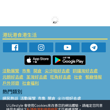
港玩港食港生活
活動展覽
市集
開倉
尖沙咀好去處
銅鑼灣好去處
元朗好去處
荃灣好去處
旺角好去處
社會
餐廳情報
戶外郊遊
社會福利
熱門類別
網民熱話
活動展覽
市集
開倉
尖沙咀好去處
銅鑼灣好去處
元朗好去處
荃灣好去處
旺角好去處
社會
U Lifestyle 會使用Cookies來改善您的網站體驗，請確定您同意
接受本網站之
私隱政策和使用條款
才可繼續瀏覽。
餐廳情報
戶外郊遊