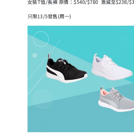
女裝T恤/長褲 原價：$540/$780 激減至$238/$3
只限13/5發售(周一)