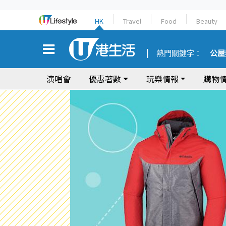
HK
Travel
Food
Beauty
熱門關鍵字：
公屋
演唱會
優惠著數
玩樂情報
購物