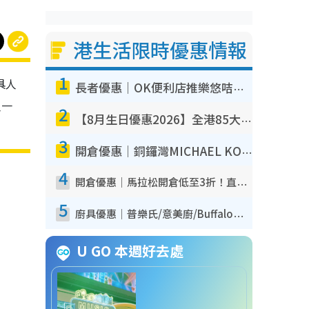
港生活限時優惠情報
1
具人
長者優惠｜OK便利店推樂悠咭優惠！買麵包/牛奶/保健品拍卡即減
人一
2
【8月生日優惠2026】全港85大食買玩著數攻略 自助餐/火鍋放題同行免費＋誠品/DONKI送現金券
3
開倉優惠｜銅鑼灣MICHAEL KORS開倉低至17折！直擊$500起買手袋/銀包/鞋款 必買經典Jet Set系列
4
開倉優惠｜馬拉松開倉低至3折！直擊$99起買adidas／New Balance／Puma鞋款 STANLEY保溫杯劈價至$119起
5
廚具優惠｜普樂氏/意美廚/Buffalo廚具低至3折！$89起買煎鍋／炒鑊／個人鍋 同場小家電激減至$99起
U GO 本週好去處