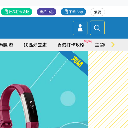
社群打卡攻略
商戶中心
下載 App
繁
简
周圍遊
18區好去處
香港打卡攻略
主題特集