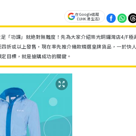
在Google追蹤
《UHK 港生活》
做足「功課」就絶對無難度！先為大家介紹崇光銅鑼灣店4/F極
至四折或以上發售，現在率先推介幾款精選皇牌貨品，一於快
鎖定目標，就是搶購成功的關鍵。