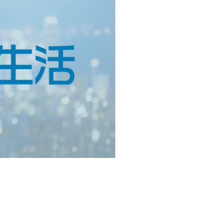
238/$258