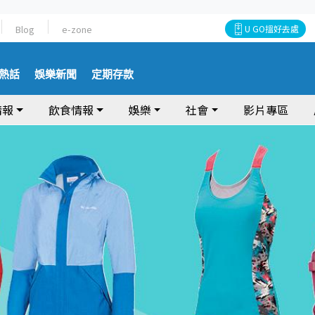
Blog
e-zone
U GO搵好去處
熱話
娛樂新聞
定期存款
情報
飲食情報
娛樂
社會
影片專區