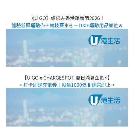
《U GO》請您去香港運動節2026！
體驗新興運動💦＋競技賽事💪＋100+運動用品攤位🔥
【U GO x CHARGESPOT 夏日消暑企劃⚡】
> 打卡即送充電券！限量1000張🔋送完即止 <