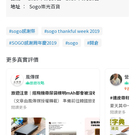
地址
Sogo崇光百貨
sogo感謝祭
sogo thankful week 2019
SOGO感謝周年慶2019
sogo
開倉
更多真實評價
風傳媒
營養教
旅遊攻略
生
香港
旅遊注意｜搭飛機帶尿袋標明mAh都會被沒收😱出發前切記檢查「1
#連皮帶籽都
（文章由風傳媒授權轉載） 準備前往韓國旅遊的民眾，近期要特別留
夏天其中一種時
閱讀更多
閱讀更多