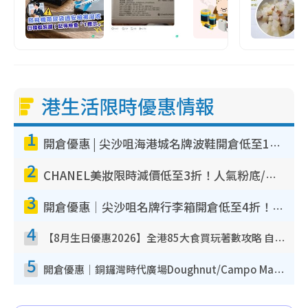
港生活限時優惠情報
1
開倉優惠 | 尖沙咀海港城名牌波鞋開倉低至1折！On鞋$899起／Joy&Peace鞋履$98起
2
CHANEL美妝限時減價低至3折！人氣粉底/唇膏/精華液低至$275！COCO香水都有平
3
開倉優惠｜尖沙咀名牌行李箱開倉低至4折！一連5日 American Tourister/ace./Hallmark $200起！
4
【8月生日優惠2026】全港85大食買玩著數攻略 自助餐/火鍋放題同行免費＋誠品/DONKI送現金券
5
開倉優惠｜銅鑼灣時代廣場Doughnut/Campo Marzio開倉低至1折！背囊、書包、手袋劈價$200起