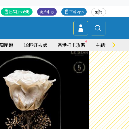
社群打卡攻略
商戶中心
下載 App
繁
简
周圍遊
18區好去處
香港打卡攻略
主題特集