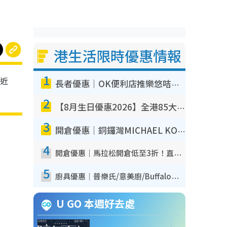
港生活限時優惠情報
1
最近
長者優惠｜OK便利店推樂悠咭優惠！買麵包/牛奶/保健品拍卡即減
2
【8月生日優惠2026】全港85大食買玩著數攻略 自助餐/火鍋放題同行免費＋誠品/DONKI送現金券
3
開倉優惠｜銅鑼灣MICHAEL KORS開倉低至17折！直擊$500起買手袋/銀包/鞋款 必買經典Jet Set系列
4
開倉優惠｜馬拉松開倉低至3折！直擊$99起買adidas／New Balance／Puma鞋款 STANLEY保溫杯劈價至$119起
5
廚具優惠｜普樂氏/意美廚/Buffalo廚具低至3折！$89起買煎鍋／炒鑊／個人鍋 同場小家電激減至$99起
U GO 本週好去處