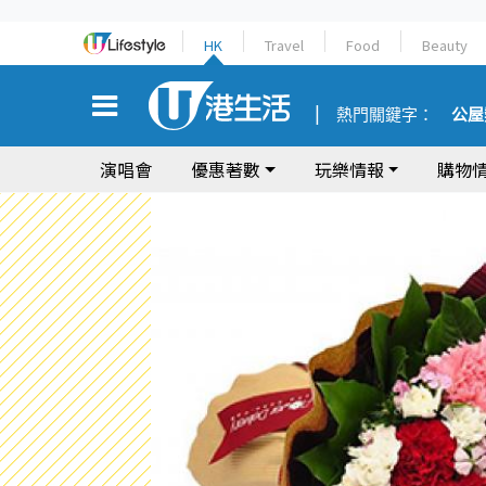
HK
Travel
Food
Beauty
熱門關鍵字：
公屋
演唱會
優惠著數
玩樂情報
購物