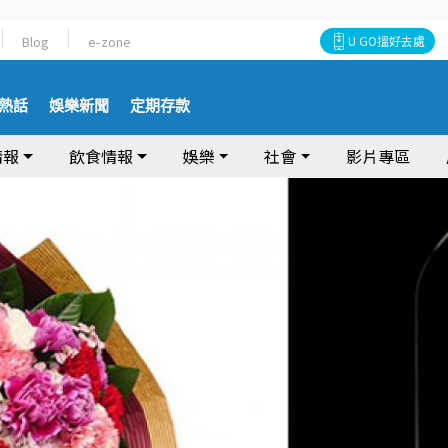
Blog
e-zone
U GO搵好去處
熱話
娛樂新聞
定期存款
情報
飲食情報
娛樂
社會
影片專區