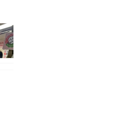
的職員,但其實暗地裡是負責處決逃過法網罪犯的阻擊手｡ 劇情從柳寶娜結束